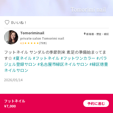
0
いいね！
Tomoriminail
新瑞橋・野並・緑区
private salon Tomorimi nail
4.9
(
79
件)
フットネイル サンダルの季節到来 素足の準備始まってま
す☆
#夏ネイル
#フットネイル
#フットワンカラー
#パラ
ジェル登録サロン
#名古屋市緑区ネイルサロン
#緑区徳重
ネイルサロン
2026/05/14
フットネイル
予約に進む
¥7,000