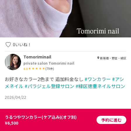
0
いいね！
Tomoriminail
新瑞橋・野並・緑区
private salon Tomorimi nail
4.9
(
79
件)
お好きなカラー2色まで 追加料金なし
#ワンカラー
#アシ
メネイル
#パラジェル登録サロン
#緑区徳重ネイルサロン
2026/04/22
うるつやワンカラー(ケア込み)(オフ別)
予約に進む
¥6,500