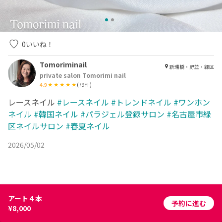
0
いいね！
Tomoriminail
新瑞橋・野並・緑区
private salon Tomorimi nail
4.9
(
79
件)
レースネイル
#レースネイル
#トレンドネイル
#ワンホン
ネイル
#韓国ネイル
#パラジェル登録サロン
#名古屋市緑
区ネイルサロン
#春夏ネイル
2026/05/02
アート４本
予約に進む
¥8,000