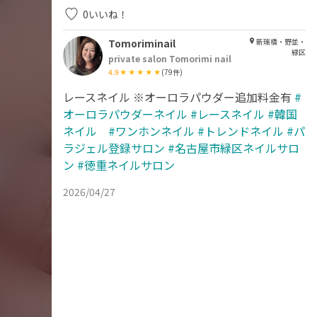
0
いいね！
Tomoriminail
新瑞橋・野並・
緑区
private salon Tomorimi nail
4.9
(
79
件)
レースネイル ※オーロラパウダー追加料金有
#
オーロラパウダーネイル
#レースネイル
#韓国
ネイル #ワンホンネイル
#トレンドネイル
#パ
ラジェル登録サロン
#名古屋市緑区ネイルサロ
ン
#徳重ネイルサロン
2026/04/27