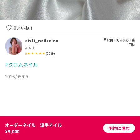
0
いいね！
aisti_nailsalon
狭山・河内長野・富
田林
aisti
5
(
53
件)
#クロムネイル
2026/05/09
オーダーネイル 派手ネイル
予約に進む
¥9,000