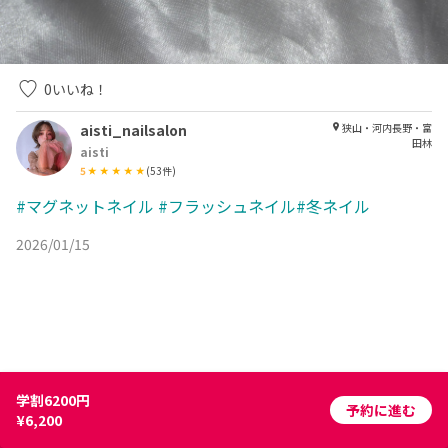
0
いいね！
aisti_nailsalon
狭山・河内長野・富
田林
aisti
5
(
53
件)
#マグネットネイル
#フラッシュネイル#冬ネイル
2026/01/15
学割6200円
予約に進む
¥6,200