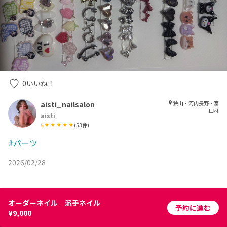
0
いいね！
aisti_nailsalon
狭山・河内長野・富
田林
aisti
5
(
53
件)
#パーツ
2026/02/28
オーダーネイル 派手ネイル
予約に進む
¥9,000