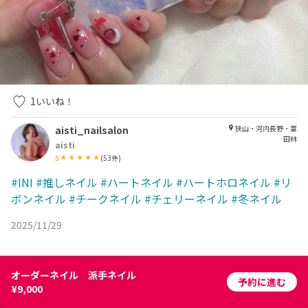
1
いいね！
aisti_nailsalon
狭山・河内長野・富
田林
aisti
5
(
53
件)
#INI
#推しネイル
#ハートネイル
#ハートホロネイル
#リ
ボンネイル
#チークネイル
#チェリーネイル
#冬ネイル
2025/11/29
オーダーネイル 派手ネイル
予約に進む
¥9,000