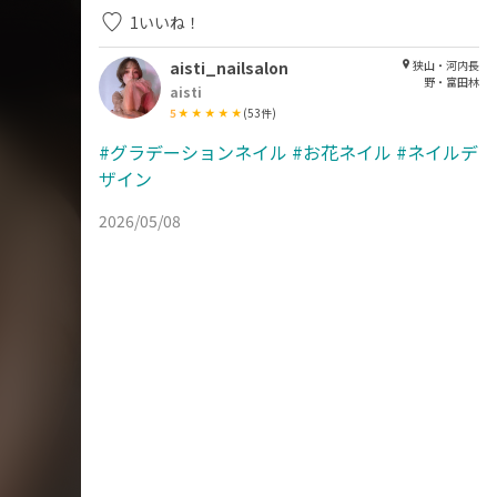
1
いいね！
aisti_nailsalon
狭山・河内長
野・富田林
aisti
5
(
53
件)
#グラデーションネイル
#お花ネイル
#ネイルデ
ザイン
2026/05/08