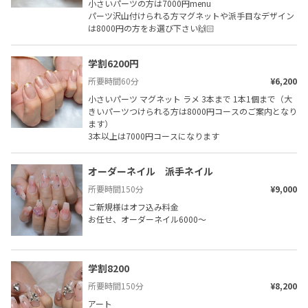
小さいパーツの方は7000円menu

パーツ沢山付けられる方マグネットや派手目なデザイン
は8000円の方をお選び下さい🙌🏻
学割6200円
所要時間
60
分
¥6,200
小さいパーツ マグネット ラメ 3本まで 1本1個まで（大
きいパーツつけられる方は8000円コースのご案内となり
ます）

3本以上は7000円コースになります
オーダーネイル　派手ネイル
所要時間
150
分
¥9,000
ご新規様はオフ込み料金

お任せ、オーダーネイル6000〜
学割8200
所要時間
150
分
¥8,200
アート
