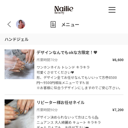
メニュー
ハンドジェル
デザインなんでもokな方限定！🧡
所要時間
70
分
¥6,600
ワンホンネイル トレンド キラキラ

可愛くさせてください🖤

形、デザイン全てお任せなんでもいいって方😳8500
円〜9500円相当メニューです🫰🏼

※お客様に似合うデザインにしますのでご安心下さい。
リピーター様お任せネイル
所要時間
90
分
¥7,200
デザイン決められないって方はこちら💁

ニュアンス 大人綺麗め キュート キラキラ

ギャル なんでも、お任せ下さい❤️
