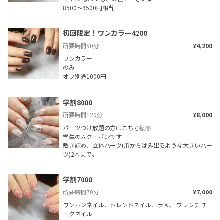
8500〜9500円相当
初回限定！ワンカラー4200
所要時間
50
分
¥4,200
ワンカラー

のみ

オフ別途1000円
学割8000
所要時間
120
分
¥8,000
パーツつけ放題の方はこちら🙋🏼

学生のみクーポンです

敷き詰め、立体パーツ(爪からはみ出るような大きいパー
ツ)2本まで。
学割7000
所要時間
70
分
¥7,000
ワンホンネイル、トレンドネイル、ラメ、 フレンチ チ
ークネイル
