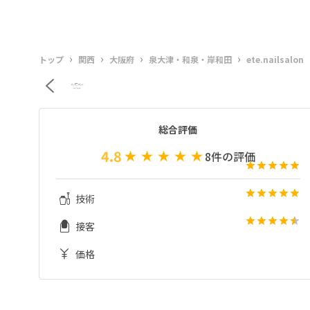
›
›
›
›
トップ
関西
大阪府
泉大津・和泉・岸和田
ete.nailsalon
総合評価
4.8
8
件の評価
技術
接客
価格