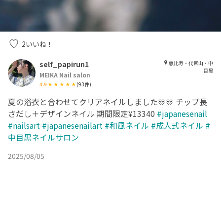
2
いいね！
self_papirun1
恵比寿・代官山・中
目黒
MEIKA Nail salon
4.9
(
93
件)
夏の浴衣と合わせてクリアネイルしました🫶🫶 チップ長
さだし＋デザインネイル 期間限定¥13340
#japanesenail
#nailsart
#japanesenailart
#和風ネイル
#成人式ネイル
#
中目黒ネイルサロン
2025/08/05