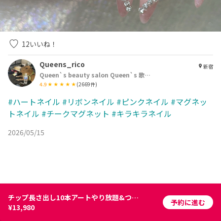
12
いいね！
Queens_rico
新宿
Queen`s beauty salon Queen`s 歌舞伎町店
4.9
(
2669
件)
#ハートネイル
#リボンネイル
#ピンクネイル
#マグネッ
トネイル
#チークマグネット
#キラキラネイル
2026/05/15
チップ長さ出し10本アートやり放題&つけ放題￥15980→￥13980
予約に進む
¥13,980