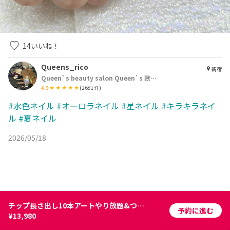
14
いいね！
Queens_rico
新宿
Queen`s beauty salon Queen`s 歌舞伎町店
4.9
(
2681
件)
#水色ネイル
#オーロラネイル
#星ネイル
#キラキラネイ
ル
#夏ネイル
2026/05/18
チップ長さ出し10本アートやり放題&つけ放題￥15980→￥13980
予約に進む
¥13,980