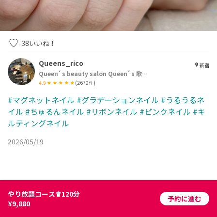
38
いいね！
Queens_rico
新宿
Queen`s beauty salon Queen`s 歌舞伎町店
4.9
(
2670
件)
#マグネットネイル
#グラデーションネイル
#うるうるネ
イル
#ちゅるんネイル
#リボンネイル
#ピンクネイル
#キ
ルティングネイル
2026/05/19
やり放題コース♛120分
予約に進む
¥9,880