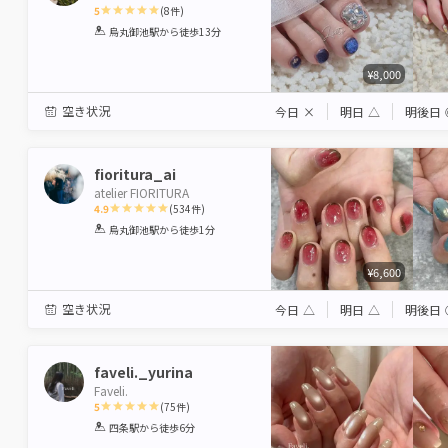
5
(
8
件)
1
2
3
4
5
烏丸御池駅
から徒歩13分
Star
Stars
Stars
Stars
Stars
¥8,000
空き状況
今日
×
明日
△
明後日
fioritura_ai
atelier FIORITURA
4.9
(
534
件)
1
2
3
4
5
烏丸御池駅
から徒歩1分
Star
Stars
Stars
Stars
Stars
¥6,600
空き状況
今日
△
明日
△
明後日
faveli._yurina
Faveli.
5
(
75
件)
1
2
3
4
5
四条駅
から徒歩6分
Star
Stars
Stars
Stars
Stars