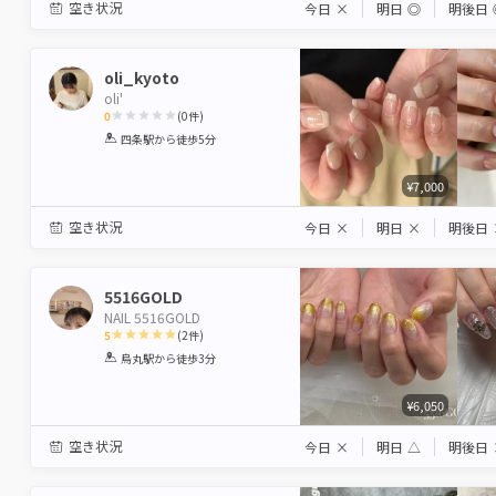
空き状況
今日
×
明日
◎
明後日
oli_kyoto
oli'
0
(
0
件)
1
2
3
4
5
四条駅
から徒歩5分
Star
Stars
Stars
Stars
Stars
¥7,000
空き状況
今日
×
明日
×
明後日
5516GOLD
NAIL 5516GOLD
5
(
2
件)
1
2
3
4
5
烏丸駅
から徒歩3分
Star
Stars
Stars
Stars
Stars
¥6,050
空き状況
今日
×
明日
△
明後日