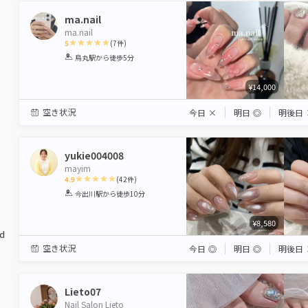
ma.nail
ma.nail
5
(
7
件)
1
2
3
4
5
烏丸駅
から徒歩5分
Star
Stars
Stars
Stars
Stars
¥14,000
空き状況
今日
×
明日
◎
明後日
yukie004008
mayim
4.9
(
42
件)
1
2
3
4
5
今出川駅
から徒歩10分
Star
Stars
Stars
Stars
Stars
¥8,580
ed
空き状況
今日
◎
明日
◎
明後日
Lieto07
Nail Salon Lieto