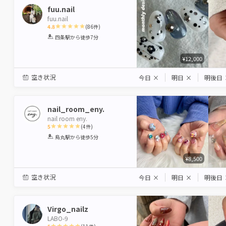
fuu.nail
fuu.nail
4.8
(
86
件)
1
2
3
4
5
四条駅
から徒歩7分
Star
Stars
Stars
Stars
Stars
¥12,000
空き状況
今日
×
明日
×
明後日
nail_room_eny.
nail room eny.
5
(
4
件)
1
2
3
4
5
烏丸駅
から徒歩5分
Star
Stars
Stars
Stars
Stars
¥8,500
空き状況
今日
×
明日
×
明後日
Virgo_nailz
LABO-9