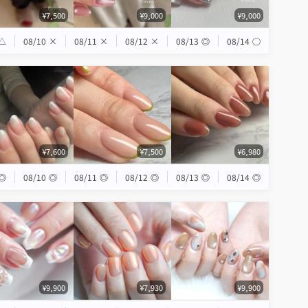
¥7,500
¥9,000
¥9,000
△
08/10
×
08/11
×
08/12
×
08/13
◎
08/14
◯
¥7,600
¥7,500
¥6,980
◎
08/10
◎
08/11
◎
08/12
◎
08/13
◎
08/14
◎
¥9,900
¥7,930
¥9,900