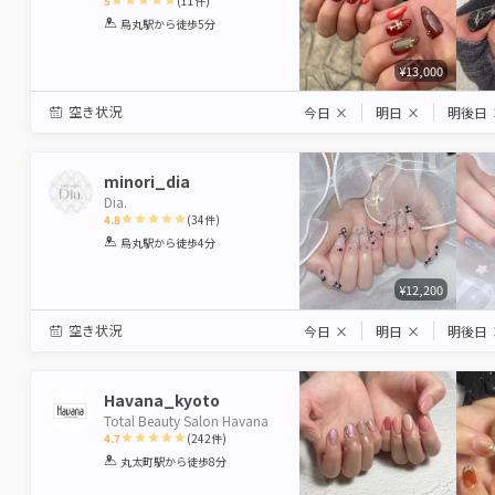
5
(
11
件)
1
2
3
4
5
烏丸駅
から徒歩5分
Star
Stars
Stars
Stars
Stars
¥13,000
空き状況
今日
×
明日
×
明後日
minori_dia
Dia.
4.8
(
34
件)
1
2
3
4
5
烏丸駅
から徒歩4分
Star
Stars
Stars
Stars
Stars
¥12,200
空き状況
今日
×
明日
×
明後日
Havana_kyoto
Total Beauty Salon Havana
4.7
(
242
件)
1
2
3
4
5
丸太町駅
から徒歩8分
Star
Stars
Stars
Stars
Stars