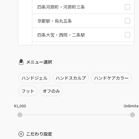
四条河原町・河原町三条
京都駅・烏丸五条
四条大宮・西院・二条駅
桂・花園・嵐山
メニュー選択
上京区・左京区・北区
山科・東山
ハンドジェル
ハンドスカルプ
ハンドケアカラー
南区・伏見
フット
オフのみ
長岡京市・向日市・八幡
¥1,000
Unlimit
宇治・京田辺・城陽
亀岡・福知山・舞鶴
こだわり設定