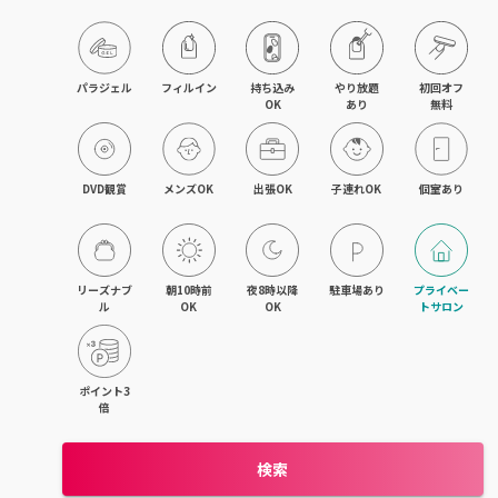
木津・精華町
パラジェル
フィルイン
持ち込み

やり放題

初回オフ

OK
あり
無料
DVD観賞
メンズOK
出張OK
子連れOK
個室あり
リーズナブ
朝10時前
夜8時以降
駐車場あり
プライベー
ル
OK
OK
トサロン
ポイント3
倍
検索