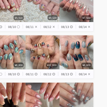
¥9,500
¥9,500
¥7,500
◎
08/10
◯
08/11
×
08/12
×
08/13
◎
08/14
×
¥8,800
¥11,000
¥8,800
◯
08/10
◎
08/11
◎
08/12
◎
08/13
◎
08/14
×