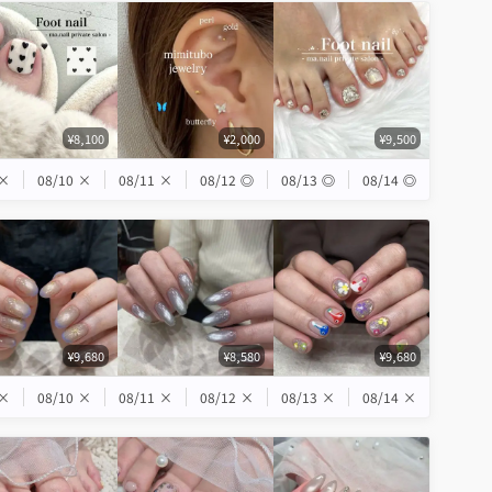
¥8,100
¥2,000
¥9,500
×
08/10
×
08/11
×
08/12
◎
08/13
◎
08/14
◎
¥9,680
¥8,580
¥9,680
×
08/10
×
08/11
×
08/12
×
08/13
×
08/14
×