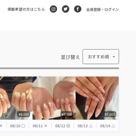
掲載希望の方はこちら
会員登録・ログイン
並び替え
おすすめ順
¥9,000
¥7,300
¥7,000
×
08/10
◯
08/11
×
08/12
◎
08/13
△
08/14
△