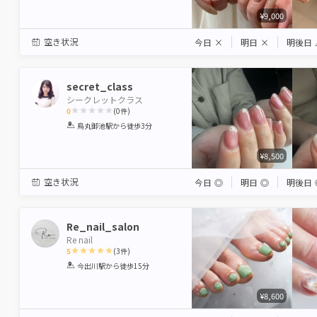
¥9,000
空き状況
今日
×
明日
×
明後日
secret_class
シークレットクラス
0
(
0
件)
1
2
3
4
5
烏丸御池駅
から徒歩3分
Star
Stars
Stars
Stars
Stars
¥8,500
空き状況
今日
◎
明日
◎
明後日
Re_nail_salon
Re nail
5
(
3
件)
1
2
3
4
5
今出川駅
から徒歩15分
Star
Stars
Stars
Stars
Stars
¥8,600