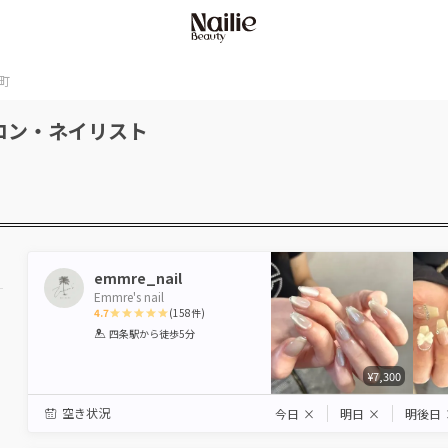
町
ロン・ネイリスト
emmre_nail
Emmre's nail
4.7
(
158
件)
1
2
3
4
5
四条駅
から徒歩5分
Star
Stars
Stars
Stars
Stars
¥7,300
空き状況
今日
×
明日
×
明後日