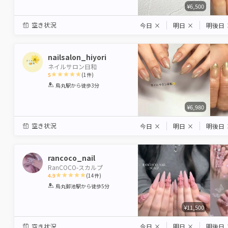
¥6,500
空き状況
今日
×
明日
×
明後日
nailsalon_hiyori
ネイルサロン日和
5
(
1
件)
1
2
3
4
5
烏丸駅
から徒歩3分
Star
Stars
Stars
Stars
Stars
¥6,980
空き状況
今日
×
明日
×
明後日
rancoco_nail
RanCOCO-スカルプ
4.9
(
14
件)
1
2
3
4
5
烏丸御池駅
から徒歩5分
Star
Stars
Stars
Stars
Stars
¥11,500
空き状況
今日
×
明日
×
明後日