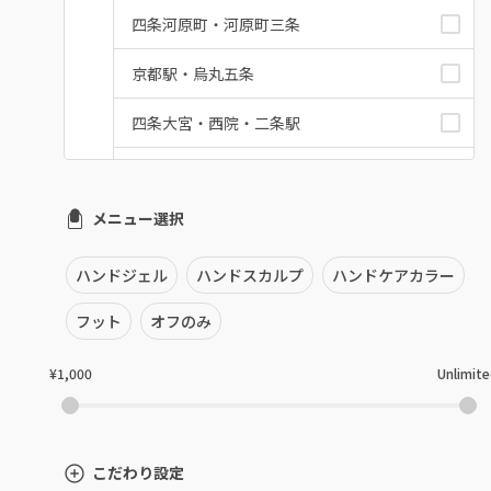
四条河原町・河原町三条
京都駅・烏丸五条
四条大宮・西院・二条駅
桂・花園・嵐山
メニュー選択
上京区・左京区・北区
山科・東山
ハンドジェル
ハンドスカルプ
ハンドケアカラー
南区・伏見
フット
オフのみ
長岡京市・向日市・八幡
¥1,000
Unlimit
宇治・京田辺・城陽
亀岡・福知山・舞鶴
こだわり設定