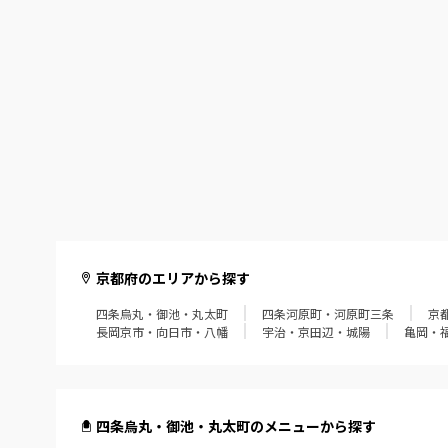
京都府のエリアから探す
四条烏丸・御池・丸太町
四条河原町・河原町三条
京
長岡京市・向日市・八幡
宇治・京田辺・城陽
亀岡・
四条烏丸・御池・丸太町のメニューから探す