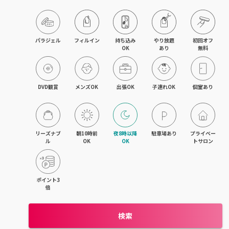
木津・精華町
パラジェル
フィルイン
持ち込み

やり放題

初回オフ

OK
あり
無料
DVD観賞
メンズOK
出張OK
子連れOK
個室あり
リーズナブ
朝10時前
夜8時以降
駐車場あり
プライベー
ル
OK
OK
トサロン
ポイント3
倍
検索