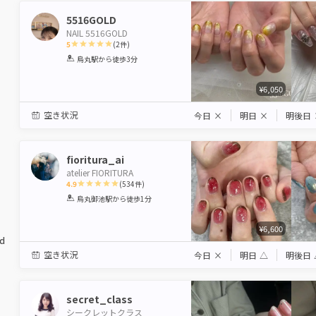
5516GOLD
NAIL 5516GOLD
5
(
2
件)
1
2
3
4
5
烏丸駅
から徒歩3分
Star
Stars
Stars
Stars
Stars
¥6,050
空き状況
今日
×
明日
×
明後日
fioritura_ai
atelier FIORITURA
4.9
(
534
件)
1
2
3
4
5
烏丸御池駅
から徒歩1分
Star
Stars
Stars
Stars
Stars
¥6,600
ed
空き状況
今日
×
明日
△
明後日
secret_class
シークレットクラス