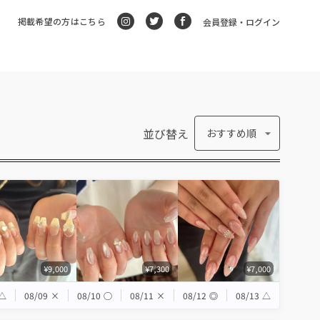
掲載希望の方はこちら
会員登録・ログイン
並び替え
おすすめ順
¥9,000
¥7,300
¥7,000
△
08/09
×
08/10
◯
08/11
×
08/12
◎
08/13
△