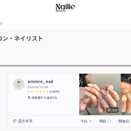
町
ロン・ネイリスト
emmre_nail
Emmre's nail
4.7
(
158
件)
1
2
3
4
5
四条駅
から徒歩5分
Star
Stars
Stars
Stars
Stars
¥7,300
空き状況
今日
×
明日
◯
明後日