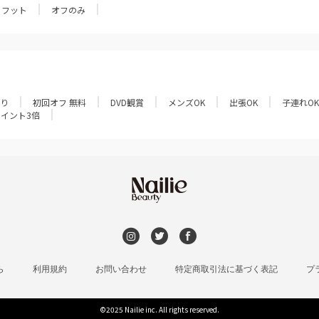
フット
オフのみ
あり
初回オフ 無料
DVD観賞
メンズOK
出張OK
子連れOK
ポイント3倍
ら
利用規約
お問い合わせ
特定商取引法に基づく表記
プ
©2025 Nailie inc. All rights reserved.