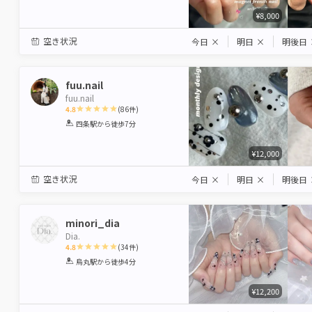
¥8,000
空き状況
今日
×
明日
×
明後日
fuu.nail
fuu.nail
4.8
(
86
件)
1
2
3
4
5
四条駅
から徒歩7分
Star
Stars
Stars
Stars
Stars
¥12,000
空き状況
今日
×
明日
×
明後日
minori_dia
Dia.
4.8
(
34
件)
1
2
3
4
5
烏丸駅
から徒歩4分
Star
Stars
Stars
Stars
Stars
¥12,200