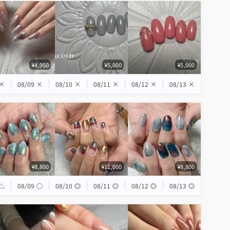
¥4,950
¥5,000
¥5,000
×
08/09
×
08/10
×
08/11
×
08/12
×
08/13
×
¥8,800
¥11,000
¥8,800
△
08/09
◯
08/10
◎
08/11
◎
08/12
◎
08/13
◎