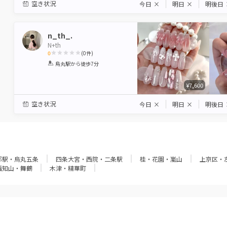
空き状況
今日
×
明日
×
明後日
n_th_.
N+th
0
(
0
件)
1
2
3
4
5
烏丸駅
から徒歩7分
Star
Stars
Stars
Stars
Stars
¥7,600
空き状況
今日
×
明日
×
明後日
都駅・烏丸五条
四条大宮・西院・二条駅
桂・花園・嵐山
上京区・
福知山・舞鶴
木津・精華町