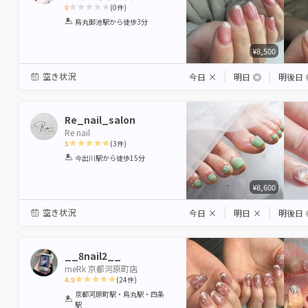
0
(
0
件)
1
2
3
4
5
烏丸御池駅
から徒歩3分
Star
Stars
Stars
Stars
Stars
¥8,500
空き状況
今日
×
明日
◎
明後日
Re_nail_salon
Re nail
5
(
3
件)
1
2
3
4
5
今出川駅
から徒歩15分
Star
Stars
Stars
Stars
Stars
¥8,600
空き状況
今日
×
明日
×
明後日
__8nail2__
meRk 京都河原町店
4.9
(
24
件)
1
2
3
4
5
京都河原町駅・烏丸駅・四条
駅
Star
Stars
Stars
Stars
Stars