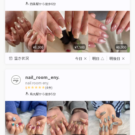
1
2
3
4
5
四条駅
から徒歩6分
Star
Stars
Stars
Stars
Stars
¥9,000
¥7,500
¥9,000
空き状況
今日
×
明日
△
明後日
×
nail_room_eny.
nail room eny.
5
(
4
件)
1
2
3
4
5
烏丸駅
から徒歩5分
Star
Stars
Stars
Stars
Stars