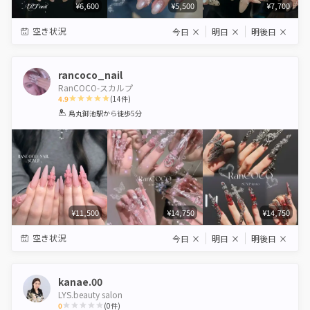
¥6,600
¥5,500
¥7,700
空き状況
今日
×
明日
×
明後日
×
rancoco_nail
RanCOCO-スカルプ
4.9
(
14
件)
1
2
3
4
5
烏丸御池駅
から徒歩5分
Star
Stars
Stars
Stars
Stars
¥11,500
¥14,750
¥14,750
空き状況
今日
×
明日
×
明後日
×
kanae.00
LYS.beauty salon
0
(
0
件)