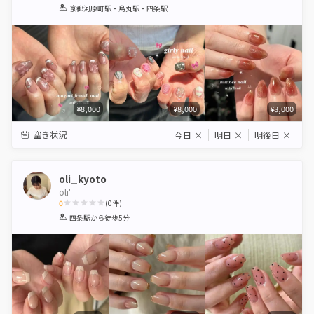
1
2
3
4
5
京都河原町駅・烏丸駅・四条駅
Star
Stars
Stars
Stars
Stars
¥8,000
¥8,000
¥8,000
空き状況
今日
×
明日
×
明後日
×
oli_kyoto
oli'
0
(
0
件)
1
2
3
4
5
四条駅
から徒歩5分
Star
Stars
Stars
Stars
Stars