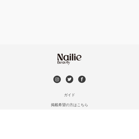
フット
持ち込み OK
上京区・左京区・北区
オフのみ
やり放題 あり
山科・東山
初回オフ 無料
南区・伏見
DVD観賞
長岡京市・向日市・八幡
メンズOK
ガイド
宇治・京田辺・城陽
掲載希望の方はこちら
出張OK
利用規約
亀岡・福知山・舞鶴
お問い合わせ
子連れOK
特定商取引法に基づく表記
木津・精華町