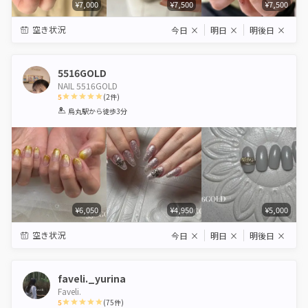
¥7,000
¥7,500
¥7,500
空き状況
今日
×
明日
×
明後日
×
5516GOLD
NAIL 5516GOLD
5
(
2
件)
1
2
3
4
5
烏丸駅
から徒歩3分
Star
Stars
Stars
Stars
Stars
¥6,050
¥4,950
¥5,000
空き状況
今日
×
明日
×
明後日
×
faveli._yurina
Faveli.
5
(
75
件)