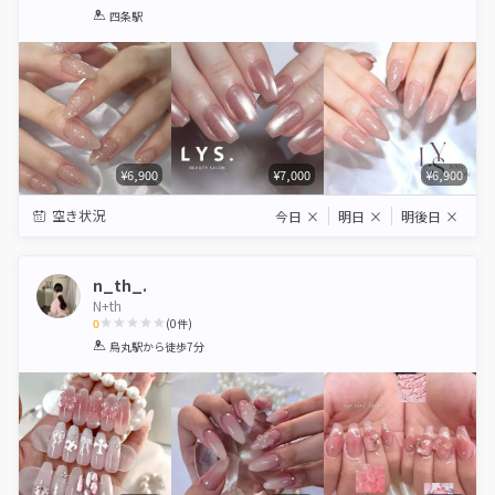
1
2
3
4
5
四条駅
Star
Stars
Stars
Stars
Stars
¥6,900
¥7,000
¥6,900
空き状況
今日
×
明日
×
明後日
×
n_th_.
N+th
0
(
0
件)
1
2
3
4
5
烏丸駅
から徒歩7分
Star
Stars
Stars
Stars
Stars