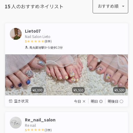
15
人のおすすめ
ネイリスト
おすすめ順
Lieto07
Nail Salon Lieto
5
(
8
件)
1
2
3
4
5
烏丸御池駅
から徒歩13分
Star
Stars
Stars
Stars
Stars
¥8,000
¥9,500
¥9,500
空き状況
今日
×
明日
◎
明後日
◯
Re_nail_salon
Re nail
5
(
3
件)