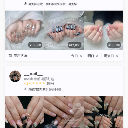
1
2
3
4
5
烏丸御池駅・京都市役所前駅・烏丸駅
Star
Stars
Stars
Stars
Stars
¥13,500
¥12,000
¥13,500
空き状況
今日
×
明日
×
明後日
×
__nail__
meRk 京都河原町店
4.6
(
28
件)
1
2
3
4
5
京都河原町駅
から徒歩6分
Star
Stars
Stars
Stars
Stars