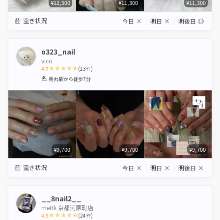
¥12,500
¥11,300
¥11,300
空き状況
今日
×
明日
×
明後日
◎
o323_nail
vico
4.7
(
13
件)
1
2
3
4
5
烏丸駅
から徒歩7分
Star
Stars
Stars
Stars
Stars
¥9,700
¥9,700
¥9,700
空き状況
今日
×
明日
×
明後日
×
__8nail2__
meRk 京都河原町店
4.9
(
24
件)