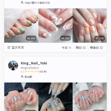
1
2
3
4
5
今出川駅
から徒歩15分
Star
Stars
Stars
Stars
Stars
¥8,600
¥9,900
¥7,930
空き状況
今日
×
明日
◎
明後日
◎
King_Nail_Yuki
kingnailsalon
4.7
(
41
件)
1
2
3
4
5
烏丸駅
Star
Stars
Stars
Stars
Stars