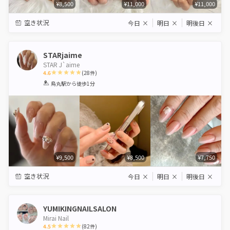
¥8,500
¥11,000
¥11,000
空き状況
今日
×
明日
×
明後日
×
STARjaime
STAR J`aime
4.6
(
28
件)
1
2
3
4
5
烏丸駅
から徒歩1分
Star
Stars
Stars
Stars
Stars
¥9,500
¥8,500
¥7,750
空き状況
今日
×
明日
×
明後日
×
YUMIKINGNAILSALON
Mirai Nail
4.5
(
82
件)