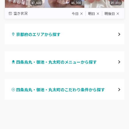
¥7,600
¥8,900
¥9,800
空き状況
今日
×
明日
×
明後日
×
京都府のエリアから探す
四条烏丸・御池・丸太町
四条烏丸・御池・丸太町のメニューから探す
四条河原町・河原町三条
ハンドジェル
京都駅・烏丸五条
四条烏丸・御池・丸太町のこだわり条件から探す
ハンドスカルプ
パラジェル
四条大宮・西院・二条駅
ハンドケアカラー
フィルイン
桂・花園・嵐山