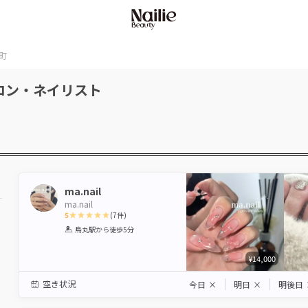
町
ロン・ネイリスト
ma.nail
ma.nail
5
(
7
件)
1
2
3
4
5
烏丸駅
から徒歩5分
Star
Stars
Stars
Stars
Stars
¥14,000
空き状況
今日
×
明日
×
明後日