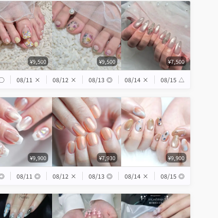
¥9,500
¥9,500
¥7,500
◯
08/11
×
08/12
×
08/13
◎
08/14
×
08/15
△
¥9,900
¥7,930
¥9,900
◎
08/11
◎
08/12
×
08/13
◎
08/14
×
08/15
◎