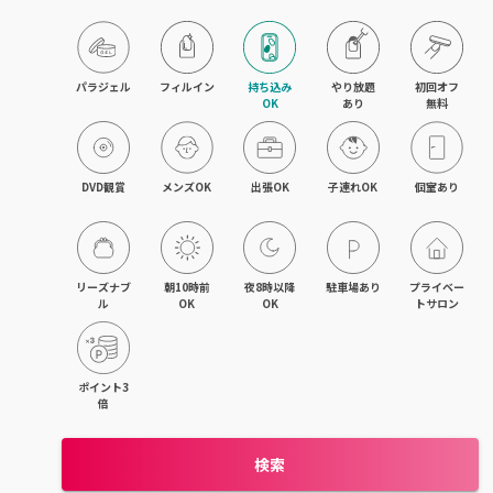
木津・精華町
パラジェル
フィルイン
持ち込み

やり放題

初回オフ

OK
あり
無料
DVD観賞
メンズOK
出張OK
子連れOK
個室あり
リーズナブ
朝10時前
夜8時以降
駐車場あり
プライベー
ル
OK
OK
トサロン
ポイント3
倍
検索