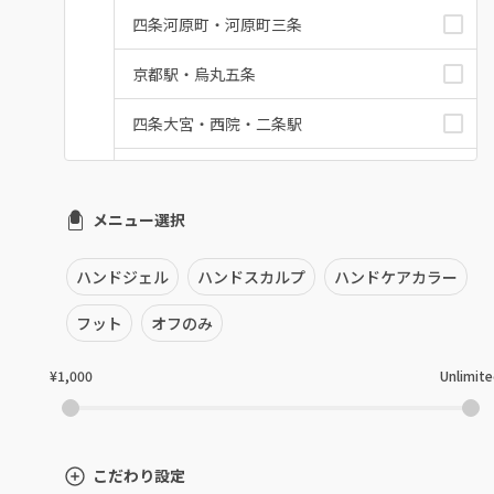
四条河原町・河原町三条
京都駅・烏丸五条
四条大宮・西院・二条駅
桂・花園・嵐山
メニュー選択
上京区・左京区・北区
山科・東山
ハンドジェル
ハンドスカルプ
ハンドケアカラー
南区・伏見
フット
オフのみ
長岡京市・向日市・八幡
¥1,000
Unlimit
宇治・京田辺・城陽
亀岡・福知山・舞鶴
こだわり設定