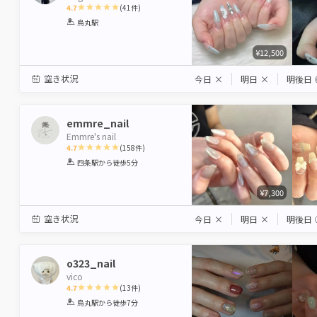
4.7
(
41
件)
1
2
3
4
5
烏丸駅
Star
Stars
Stars
Stars
Stars
¥12,500
空き状況
今日
×
明日
×
明後日
emmre_nail
Emmre's nail
4.7
(
158
件)
1
2
3
4
5
四条駅
から徒歩5分
Star
Stars
Stars
Stars
Stars
¥7,300
空き状況
今日
×
明日
×
明後日
o323_nail
vico
4.7
(
13
件)
1
2
3
4
5
烏丸駅
から徒歩7分
Star
Stars
Stars
Stars
Stars