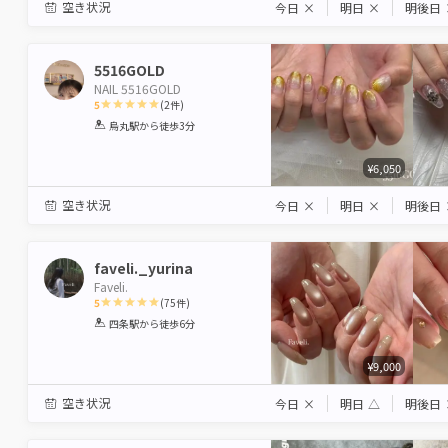
空き状況
今日
×
明日
×
明後日
5516GOLD
NAIL 5516GOLD
5
(
2
件)
1
2
3
4
5
烏丸駅
から徒歩3分
Star
Stars
Stars
Stars
Stars
¥6,050
空き状況
今日
×
明日
×
明後日
faveli._yurina
Faveli.
5
(
75
件)
1
2
3
4
5
四条駅
から徒歩6分
Star
Stars
Stars
Stars
Stars
¥9,000
空き状況
今日
×
明日
△
明後日