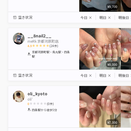
¥9,700
空き状況
今日
×
明日
×
明後日
__8nail2__
meRk 京都河原町店
4.9
(
24
件)
1
2
3
4
5
京都河原町駅・烏丸駅・四条
駅
Star
Stars
Stars
Stars
Stars
¥8,000
空き状況
今日
×
明日
×
明後日
oli_kyoto
oli'
0
(
0
件)
1
2
3
4
5
四条駅
から徒歩5分
Star
Stars
Stars
Stars
Stars
¥7,000