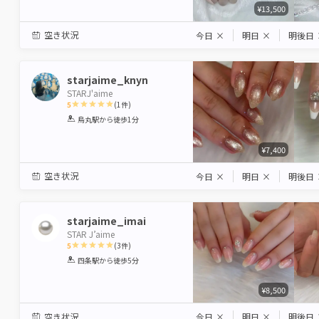
¥13,500
空き状況
今日
×
明日
×
明後日
starjaime_knyn
STARJ'aime
5
(
1
件)
1
2
3
4
5
烏丸駅
から徒歩1分
Star
Stars
Stars
Stars
Stars
¥7,400
空き状況
今日
×
明日
×
明後日
starjaime_imai
STAR J’aime
5
(
3
件)
1
2
3
4
5
四条駅
から徒歩5分
Star
Stars
Stars
Stars
Stars
¥8,500
空き状況
今日
×
明日
×
明後日