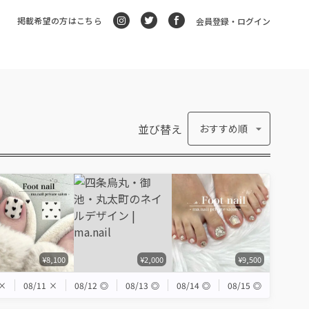
掲載希望の方はこちら
会員登録・ログイン
並び替え
おすすめ順
¥8,100
¥2,000
¥9,500
×
08/11
×
08/12
◎
08/13
◎
08/14
◎
08/15
◎