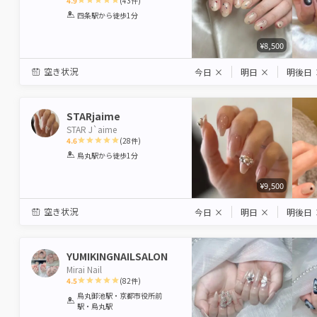
4.9
(
43
件)
1
2
3
4
5
四条駅
から徒歩1分
Star
Stars
Stars
Stars
Stars
¥8,500
空き状況
今日
×
明日
×
明後日
STARjaime
STAR J`aime
4.6
(
28
件)
1
2
3
4
5
烏丸駅
から徒歩1分
Star
Stars
Stars
Stars
Stars
¥9,500
空き状況
今日
×
明日
×
明後日
YUMIKINGNAILSALON
Mirai Nail
4.5
(
82
件)
1
2
3
4
5
烏丸御池駅・京都市役所前
駅・烏丸駅
Star
Stars
Stars
Stars
Stars