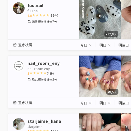
fuu.nail
fuu.nail
4.8
(
86
件)
1
2
3
4
5
四条駅
から徒歩7分
Star
Stars
Stars
Stars
Stars
¥12,000
空き状況
今日
×
明日
×
明後日
nail_room_eny.
nail room eny.
5
(
4
件)
1
2
3
4
5
烏丸駅
から徒歩5分
Star
Stars
Stars
Stars
Stars
¥8,500
空き状況
今日
×
明日
×
明後日
starjaime_kana
starjaime