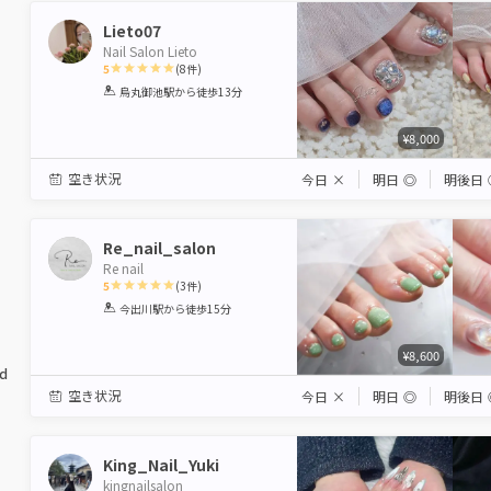
Lieto07
Nail Salon Lieto
5
(
8
件)
1
2
3
4
5
烏丸御池駅
から徒歩13分
Star
Stars
Stars
Stars
Stars
¥8,000
空き状況
今日
×
明日
◎
明後日
Re_nail_salon
Re nail
5
(
3
件)
1
2
3
4
5
今出川駅
から徒歩15分
Star
Stars
Stars
Stars
Stars
¥8,600
ed
空き状況
今日
×
明日
◎
明後日
King_Nail_Yuki
kingnailsalon