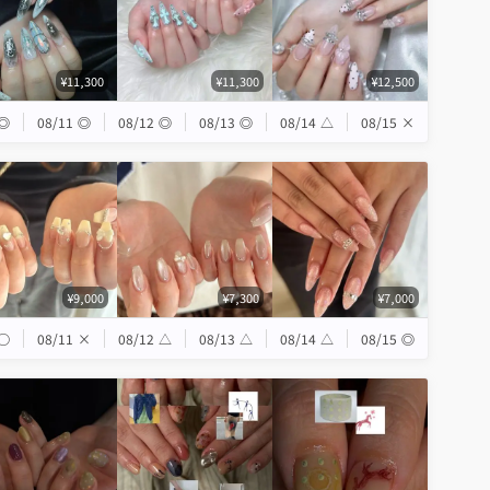
¥11,300
¥11,300
¥12,500
◎
08/11
◎
08/12
◎
08/13
◎
08/14
△
08/15
×
¥9,000
¥7,300
¥7,000
◯
08/11
×
08/12
△
08/13
△
08/14
△
08/15
◎