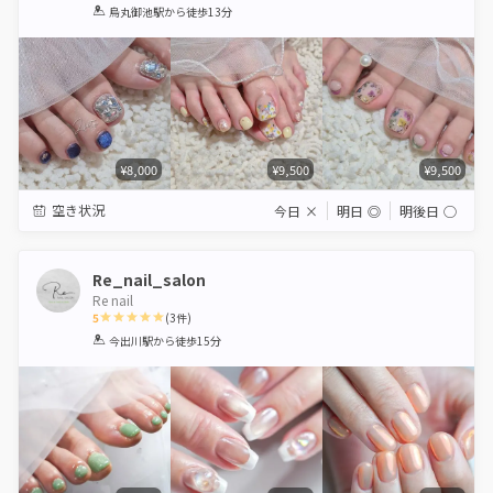
1
2
3
4
5
烏丸御池駅
から徒歩13分
Star
Stars
Stars
Stars
Stars
¥8,000
¥9,500
¥9,500
空き状況
今日
×
明日
◎
明後日
◯
Re_nail_salon
Re nail
5
(
3
件)
1
2
3
4
5
今出川駅
から徒歩15分
Star
Stars
Stars
Stars
Stars