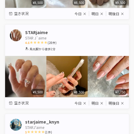
¥8,500
¥8,500
¥9,500
空き状況
今日
×
明日
×
明後日
×
STARjaime
STAR J`aime
4.6
(
28
件)
1
2
3
4
5
烏丸駅
から徒歩1分
Star
Stars
Stars
Stars
Stars
¥9,500
¥8,500
¥7,750
空き状況
今日
×
明日
×
明後日
×
starjaime_knyn
STARJ'aime
5
(
1
件)