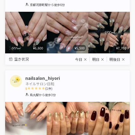
1
2
3
4
5
京都河原町駅
から徒歩6分
Star
Stars
Stars
Stars
Stars
¥6,600
¥5,500
¥7,700
空き状況
今日
×
明日
×
明後日
×
nailsalon_hiyori
ネイルサロン日和
5
(
1
件)
1
2
3
4
5
烏丸駅
から徒歩3分
Star
Stars
Stars
Stars
Stars