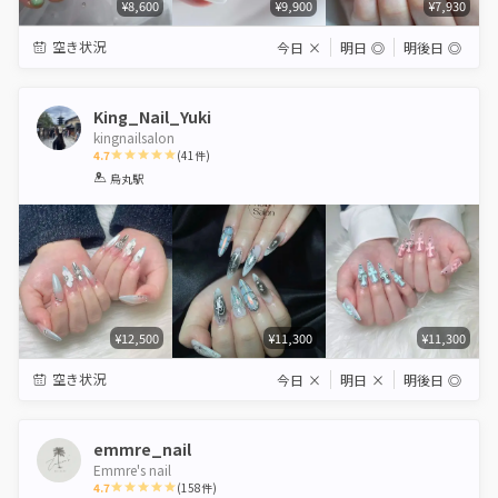
¥8,600
¥9,900
¥7,930
空き状況
今日
×
明日
◎
明後日
◎
King_Nail_Yuki
kingnailsalon
4.7
(
41
件)
1
2
3
4
5
烏丸駅
Star
Stars
Stars
Stars
Stars
¥12,500
¥11,300
¥11,300
空き状況
今日
×
明日
×
明後日
◎
emmre_nail
Emmre's nail
4.7
(
158
件)