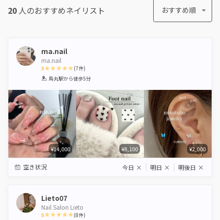
20
人のおすすめ
ネイリスト
おすすめ順
ma.nail
ma.nail
5
(
7
件)
1
2
3
4
5
烏丸駅
から徒歩5分
Star
Stars
Stars
Stars
Stars
¥14,000
¥8,100
¥2,000
空き状況
今日
×
明日
×
明後日
×
Lieto07
Nail Salon Lieto
5
(
8
件)