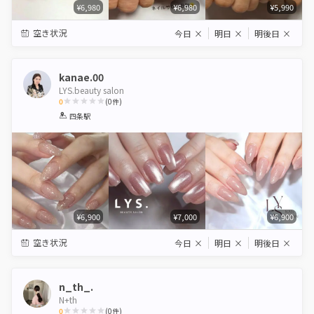
¥6,980
¥6,980
¥5,990
空き状況
今日
×
明日
×
明後日
×
kanae.00
LYS.beauty salon
0
(
0
件)
1
2
3
4
5
四条駅
Star
Stars
Stars
Stars
Stars
¥6,900
¥7,000
¥6,900
空き状況
今日
×
明日
×
明後日
×
n_th_.
N+th
0
(
0
件)