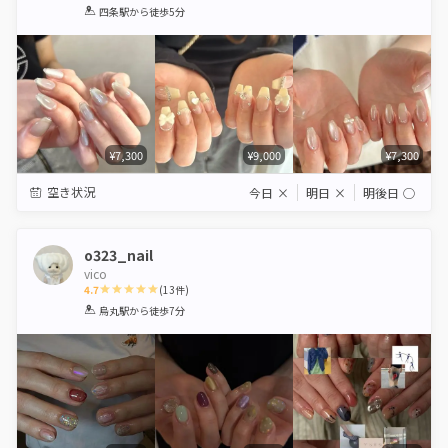
1
2
3
4
5
四条駅
から徒歩5分
Star
Stars
Stars
Stars
Stars
¥7,300
¥9,000
¥7,300
空き状況
今日
×
明日
×
明後日
◯
o323_nail
vico
4.7
(
13
件)
1
2
3
4
5
烏丸駅
から徒歩7分
Star
Stars
Stars
Stars
Stars