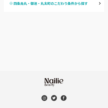
四条烏丸・御池・丸太町のこだわり条件から探す
ハンドスカルプ
パラジェル
四条大宮・西院・二条駅
ハンドケアカラー
フィルイン
桂・花園・嵐山
フット
持ち込み OK
上京区・左京区・北区
オフのみ
やり放題 あり
山科・東山
初回オフ 無料
南区・伏見
DVD観賞
長岡京市・向日市・八幡