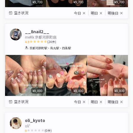
¥9,700
¥9,700
¥9,700
空き状況
今日
×
明日
×
明後日
×
__8nail2__
meRk 京都河原町店
4.9
(
24
件)
1
2
3
4
5
京都河原町駅・烏丸駅・四条駅
Star
Stars
Stars
Stars
Stars
¥8,000
¥8,000
¥8,000
空き状況
今日
×
明日
×
明後日
×
oli_kyoto
oli'
0
(
0
件)