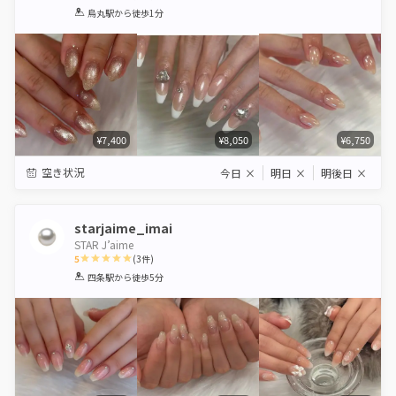
1
2
3
4
5
烏丸駅
から徒歩1分
Star
Stars
Stars
Stars
Stars
¥7,400
¥8,050
¥6,750
空き状況
今日
×
明日
×
明後日
×
starjaime_imai
STAR J’aime
5
(
3
件)
1
2
3
4
5
四条駅
から徒歩5分
Star
Stars
Stars
Stars
Stars