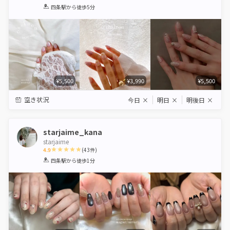
1
2
3
4
5
四条駅
から徒歩5分
Star
Stars
Stars
Stars
Stars
¥5,500
¥3,990
¥5,500
空き状況
今日
×
明日
×
明後日
×
starjaime_kana
starjaime
4.9
(
43
件)
1
2
3
4
5
四条駅
から徒歩1分
Star
Stars
Stars
Stars
Stars