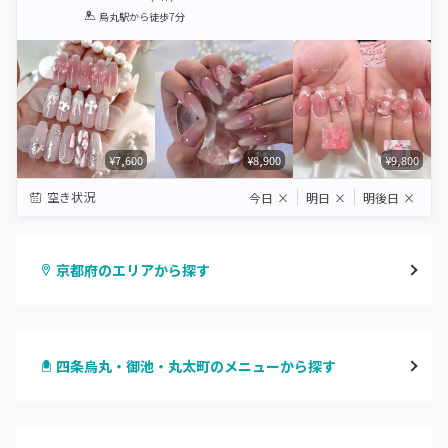
1
2
3
4
5
烏丸駅
から徒歩7分
Star
Stars
Stars
Stars
Stars
¥7,600
¥8,900
¥9,800
空き状況
今日
×
明日
×
明後日
×
京都府のエリアから探す
四条烏丸・御池・丸太町
四条烏丸・御池・丸太町のメニューから探す
四条河原町・河原町三条
ハンドジェル
京都駅・烏丸五条