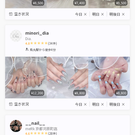
¥8,500
¥7,400
¥9,500
空き状況
今日
×
明日
×
明後日
×
minori_dia
Dia.
4.8
(
34
件)
1
2
3
4
5
烏丸駅
から徒歩4分
Star
Stars
Stars
Stars
Stars
¥12,200
¥8,800
¥8,800
空き状況
今日
×
明日
×
明後日
×
__nail__
meRk 京都河原町店
4.6
(
28
件)