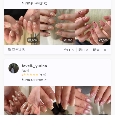
1
2
3
4
5
四条駅
から徒歩5分
Star
Stars
Stars
Stars
Stars
¥7,000
¥7,500
¥7,500
空き状況
今日
×
明日
×
明後日
×
faveli._yurina
Faveli.
5
(
75
件)
1
2
3
4
5
四条駅
から徒歩6分
Star
Stars
Stars
Stars
Stars