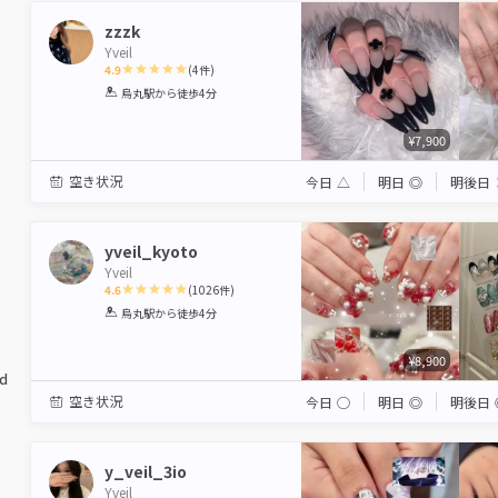
zzzk
Yveil
4.9
(
4
件)
1
2
3
4
5
烏丸駅
から徒歩4分
Star
Stars
Stars
Stars
Stars
¥7,900
空き状況
今日
△
明日
◎
明後日
yveil_kyoto
Yveil
4.6
(
1026
件)
1
2
3
4
5
烏丸駅
から徒歩4分
Star
Stars
Stars
Stars
Stars
¥8,900
ed
空き状況
今日
◯
明日
◎
明後日
y_veil_3io
Yveil