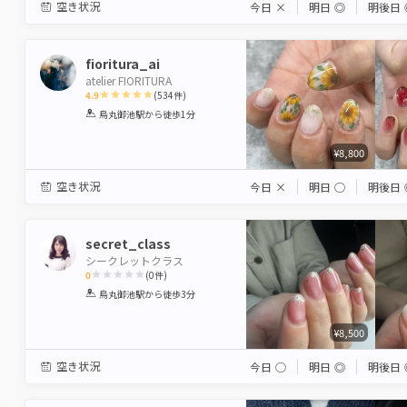
空き状況
今日
×
明日
◎
明後日
fioritura_ai
atelier FIORITURA
4.9
(
534
件)
1
2
3
4
5
烏丸御池駅
から徒歩1分
Star
Stars
Stars
Stars
Stars
¥8,800
空き状況
今日
×
明日
◯
明後日
secret_class
シークレットクラス
0
(
0
件)
1
2
3
4
5
烏丸御池駅
から徒歩3分
Star
Stars
Stars
Stars
Stars
¥8,500
空き状況
今日
◯
明日
◎
明後日