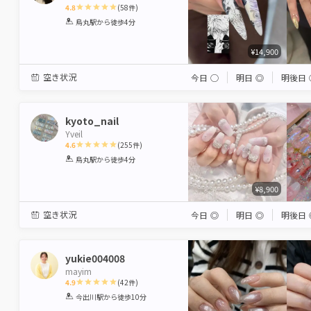
4.8
(
58
件)
1
2
3
4
5
烏丸駅
から徒歩4分
Star
Stars
Stars
Stars
Stars
¥14,900
空き状況
今日
◯
明日
◎
明後日
kyoto_nail
Yveil
4.6
(
255
件)
1
2
3
4
5
烏丸駅
から徒歩4分
Star
Stars
Stars
Stars
Stars
¥8,900
空き状況
今日
◎
明日
◎
明後日
yukie004008
mayim
4.9
(
42
件)
1
2
3
4
5
今出川駅
から徒歩10分
Star
Stars
Stars
Stars
Stars