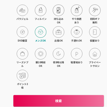
木津・精華町
パラジェル
フィルイン
持ち込み

やり放題

初回オフ

OK
あり
無料
DVD観賞
メンズOK
出張OK
子連れOK
個室あり
リーズナブ
朝10時前
夜8時以降
駐車場あり
プライベー
ル
OK
OK
トサロン
ポイント3
倍
検索