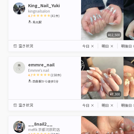
King_Nail_Yuki
kingnailsalon
4.7
(
41
件)
1
2
3
4
5
烏丸駅
Star
Stars
Stars
Stars
Stars
¥12,500
空き状況
今日
×
明日
×
明後日
emmre_nail
Emmre's nail
4.7
(
158
件)
1
2
3
4
5
四条駅
から徒歩5分
Star
Stars
Stars
Stars
Stars
¥7,300
空き状況
今日
×
明日
×
明後日
__8nail2__
meRk 京都河原町店