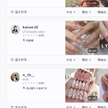
¥13,000
空き状況
今日
×
明日
×
明後日
kanae.00
LYS.beauty salon
0
(
0
件)
1
2
3
4
5
四条駅
Star
Stars
Stars
Stars
Stars
¥6,900
空き状況
今日
×
明日
×
明後日
n_th_.
N+th
0
(
0
件)
1
2
3
4
5
烏丸駅
から徒歩7分
Star
Stars
Stars
Stars
Stars
¥7,600
空き状況
今日
×
明日
×
明後日