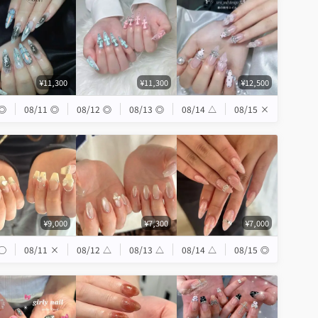
¥11,300
¥11,300
¥12,500
◎
08/11
◎
08/12
◎
08/13
◎
08/14
△
08/15
×
¥9,000
¥7,300
¥7,000
◯
08/11
×
08/12
△
08/13
△
08/14
△
08/15
◎