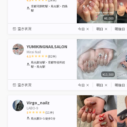
4.9
(
24
件)
1
2
3
4
5
京都河原町駅・烏丸駅・四条
駅
Star
Stars
Stars
Stars
Stars
¥8,000
空き状況
今日
×
明日
×
明後日
YUMIKINGNAILSALON
Mirai Nail
4.5
(
82
件)
1
2
3
4
5
烏丸御池駅・京都市役所前
駅・烏丸駅
Star
Stars
Stars
Stars
Stars
¥13,500
空き状況
今日
×
明日
×
明後日
Virgo_nailz
LABO-9
5
(
11
件)
1
2
3
4
5
烏丸駅
から徒歩5分
Star
Stars
Stars
Stars
Stars