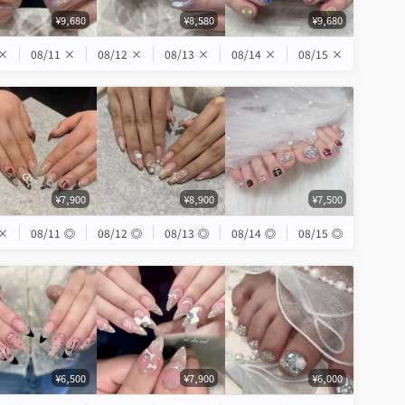
¥9,680
¥8,580
¥9,680
×
08/11
×
08/12
×
08/13
×
08/14
×
08/15
×
¥7,900
¥8,900
¥7,500
×
08/11
◎
08/12
◎
08/13
◎
08/14
◎
08/15
◎
¥6,500
¥7,900
¥6,000