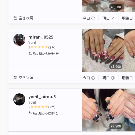
¥8,580
空き状況
今日
◯
明日
×
明後日
miran_0525
Yveil
5
(
2
件)
1
2
3
4
5
烏丸駅
から徒歩4分
Star
Stars
Stars
Stars
Stars
¥5,900
空き状況
今日
◎
明日
◎
明後日
yveil_aimu.5
Yveil
5
(
2
件)
1
2
3
4
5
烏丸駅
から徒歩4分
Star
Stars
Stars
Stars
Stars
¥7,900