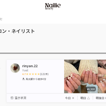
町
ロン・ネイリスト
rinyan.22
Yveil
4.7
(
121
件)
1
2
3
4
5
烏丸駅
から徒歩4分
Star
Stars
Stars
Stars
Stars
¥6,900
空き状況
今日
×
明日
△
明後日