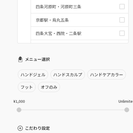
四条河原町・河原町三条
京都駅・烏丸五条
四条大宮・西院・二条駅
桂・花園・嵐山
メニュー選択
上京区・左京区・北区
山科・東山
ハンドジェル
ハンドスカルプ
ハンドケアカラー
南区・伏見
フット
オフのみ
長岡京市・向日市・八幡
¥1,000
Unlimit
宇治・京田辺・城陽
亀岡・福知山・舞鶴
こだわり設定