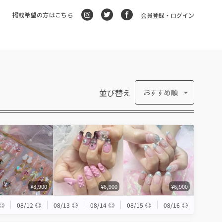
掲載希望の方はこちら
会員登録・ログイン
並び替え
おすすめ順
¥8,900
¥6,900
¥6,900
◎
08/12
◎
08/13
◎
08/14
◎
08/15
◎
08/16
◎