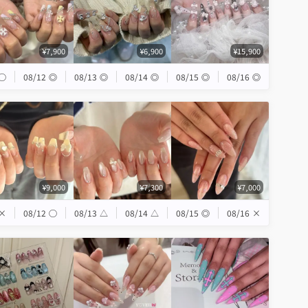
¥7,900
¥6,900
¥15,900
◯
08/12
◎
08/13
◎
08/14
◎
08/15
◎
08/16
◎
¥9,000
¥7,300
¥7,000
×
08/12
◯
08/13
△
08/14
△
08/15
◎
08/16
×