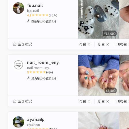
fuu.nail
fuu.nail
4.8
(
86
件)
1
2
3
4
5
四条駅
から徒歩7分
Star
Stars
Stars
Stars
Stars
¥12,000
空き状況
今日
×
明日
×
明後日
nail_room_eny.
nail room eny.
5
(
4
件)
1
2
3
4
5
烏丸駅
から徒歩5分
Star
Stars
Stars
Stars
Stars
¥8,500
空き状況
今日
×
明日
×
明後日
ayanailp
chaÎnon