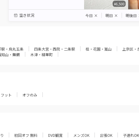
¥6,500
空き状況
今日
×
明日
×
明後日
都駅・烏丸五条
四条大宮・西院・二条駅
桂・花園・嵐山
上京区・
福知山・舞鶴
木津・精華町
フット
オフのみ
あり
初回オフ 無料
DVD観賞
メンズOK
出張OK
子連れOK