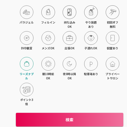
木津・精華町
パラジェル
フィルイン
持ち込み

やり放題

初回オフ

OK
あり
無料
DVD観賞
メンズOK
出張OK
子連れOK
個室あり
リーズナブ
朝10時前
夜8時以降
駐車場あり
プライベー
ル
OK
OK
トサロン
ポイント3
倍
検索