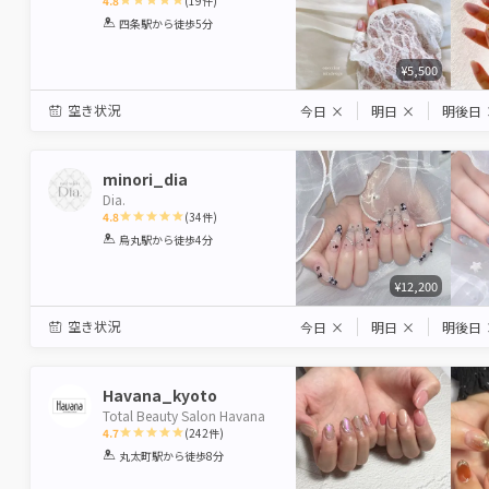
4.8
(
19
件)
1
2
3
4
5
四条駅
から徒歩5分
Star
Stars
Stars
Stars
Stars
¥5,500
空き状況
今日
×
明日
×
明後日
minori_dia
Dia.
4.8
(
34
件)
1
2
3
4
5
烏丸駅
から徒歩4分
Star
Stars
Stars
Stars
Stars
¥12,200
空き状況
今日
×
明日
×
明後日
Havana_kyoto
Total Beauty Salon Havana
4.7
(
242
件)
1
2
3
4
5
丸太町駅
から徒歩8分
Star
Stars
Stars
Stars
Stars