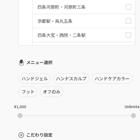
四条河原町・河原町三条
京都駅・烏丸五条
四条大宮・西院・二条駅
桂・花園・嵐山
メニュー選択
上京区・左京区・北区
山科・東山
ハンドジェル
ハンドスカルプ
ハンドケアカラー
南区・伏見
フット
オフのみ
長岡京市・向日市・八幡
¥1,000
Unlimit
宇治・京田辺・城陽
亀岡・福知山・舞鶴
こだわり設定