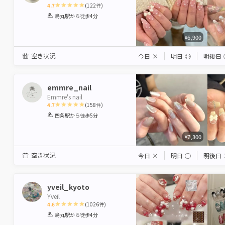
4.7
(
122
件)
1
2
3
4
5
烏丸駅
から徒歩4分
Star
Stars
Stars
Stars
Stars
¥6,900
空き状況
今日
×
明日
◎
明後日
emmre_nail
Emmre's nail
4.7
(
158
件)
1
2
3
4
5
四条駅
から徒歩5分
Star
Stars
Stars
Stars
Stars
¥7,300
空き状況
今日
×
明日
◯
明後日
yveil_kyoto
Yveil
4.6
(
1026
件)
1
2
3
4
5
烏丸駅
から徒歩4分
Star
Stars
Stars
Stars
Stars