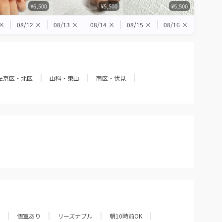
¥6,500
¥5,500
¥5,500
×
08/12
×
08/13
×
08/14
×
08/15
×
08/16
×
左京区・北区
山科・東山
南区・伏見
個室あり
リーズナブル
朝10時前OK