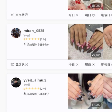
¥8,900
空き状況
今日
×
明日
◎
明後日
miran_0525
Yveil
5
(
2
件)
1
2
3
4
5
烏丸駅
から徒歩4分
Star
Stars
Stars
Stars
Stars
¥5,900
空き状況
今日
×
明日
×
明後日
yveil_aimu.5
Yveil
5
(
2
件)
1
2
3
4
5
烏丸駅
から徒歩4分
Star
Stars
Stars
Stars
Stars
¥7,900