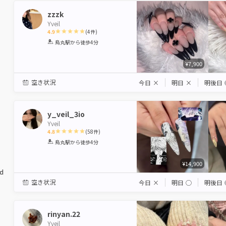
zzzk
Yveil
4.9
(
4
件)
1
2
3
4
5
烏丸駅
から徒歩4分
Star
Stars
Stars
Stars
Stars
¥7,900
空き状況
今日
×
明日
×
明後日
y_veil_3io
Yveil
4.8
(
58
件)
1
2
3
4
5
烏丸駅
から徒歩4分
Star
Stars
Stars
Stars
Stars
¥14,900
ed
空き状況
今日
×
明日
◯
明後日
rinyan.22
Yveil