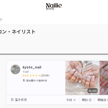
町
ロン・ネイリスト
kyoto_nail
Yveil
4.6
(
255
件)
1
2
3
4
5
烏丸駅
から徒歩4分
Star
Stars
Stars
Stars
Stars
¥8,900
空き状況
今日
×
明日
◎
明後日