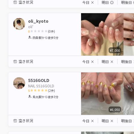
空き状況
今日
×
明日
◎
明後日
oli_kyoto
oli'
0
(
0
件)
1
2
3
4
5
四条駅
から徒歩5分
Star
Stars
Stars
Stars
Stars
¥7,000
空き状況
今日
×
明日
×
明後日
5516GOLD
NAIL 5516GOLD
5
(
2
件)
1
2
3
4
5
烏丸駅
から徒歩3分
Star
Stars
Stars
Stars
Stars
¥6,050
空き状況
今日
×
明日
×
明後日