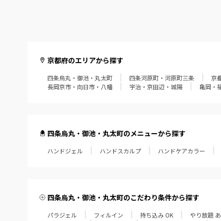
京都府のエリアから探す
四条烏丸・御池・丸太町
四条河原町・河原町三条
京
長岡京市・向日市・八幡
宇治・京田辺・城陽
亀岡・
四条烏丸・御池・丸太町のメニューから探す
ハンドジェル
ハンドスカルプ
ハンドケアカラー
四条烏丸・御池・丸太町のこだわり条件から探す
パラジェル
フィルイン
持ち込み OK
やり放題 