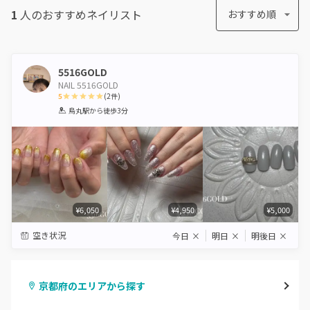
1
人のおすすめ
ネイリスト
おすすめ順
5516GOLD
NAIL 5516GOLD
5
(
2
件)
1
2
3
4
5
烏丸駅
から徒歩3分
Star
Stars
Stars
Stars
Stars
¥6,050
¥4,950
¥5,000
空き状況
今日
×
明日
×
明後日
×
京都府のエリアから探す