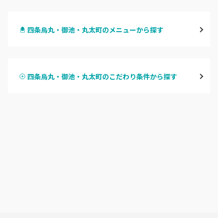
四条烏丸・御池・丸太町
四条烏丸・御池・丸太町のメニューから探す
四条河原町・河原町三条
ハンドジェル
京都駅・烏丸五条
四条烏丸・御池・丸太町のこだわり条件から探す
ハンドスカルプ
パラジェル
四条大宮・西院・二条駅
ハンドケアカラー
フィルイン
桂・花園・嵐山
フット
持ち込み OK
上京区・左京区・北区
オフのみ
やり放題 あり
山科・東山