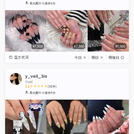
1
2
3
4
5
烏丸駅
から徒歩4分
Star
Stars
Stars
Stars
Stars
¥7,900
¥7,900
¥7,900
空き状況
今日
×
明日
×
明後日
◎
y_veil_3io
Yveil
4.8
(
58
件)
1
2
3
4
5
烏丸駅
から徒歩4分
Star
Stars
Stars
Stars
Stars