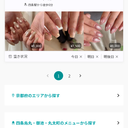
1
2
3
4
5
四条駅
から徒歩6分
Star
Stars
Stars
Stars
Stars
¥9,000
¥7,500
¥9,000
空き状況
今日
×
明日
×
明後日
×
1
2
京都府のエリアから探す
四条烏丸・御池・丸太町
四条烏丸・御池・丸太町のメニューから探す
四条河原町・河原町三条