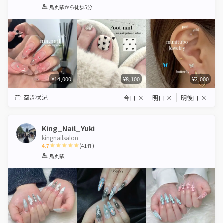
1
2
3
4
5
烏丸駅
から徒歩5分
Star
Stars
Stars
Stars
Stars
¥14,000
¥8,100
¥2,000
空き状況
今日
×
明日
×
明後日
×
King_Nail_Yuki
kingnailsalon
4.7
(
41
件)
1
2
3
4
5
烏丸駅
Star
Stars
Stars
Stars
Stars