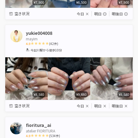
¥7,900
¥6,500
¥7,900
空き状況
今日
×
明日
◎
明後日
◎
yukie004008
mayim
4.9
(
42
件)
1
2
3
4
5
今出川駅
から徒歩10分
Star
Stars
Stars
Stars
Stars
¥8,580
¥9,680
¥8,580
空き状況
今日
×
明日
×
明後日
×
fioritura_ai
atelier FIORITURA
4.9
(
534
件)