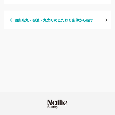
ハンドジェル
京都駅・烏丸五条
四条烏丸・御池・丸太町のこだわり条件から探す
ハンドスカルプ
パラジェル
四条大宮・西院・二条駅
ハンドケアカラー
フィルイン
桂・花園・嵐山
フット
持ち込み OK
上京区・左京区・北区
オフのみ
やり放題 あり
山科・東山
初回オフ 無料
南区・伏見