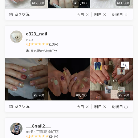
¥12,500
¥11,300
¥11,300
空き状況
今日
×
明日
×
明後日
×
o323_nail
vico
4.7
(
13
件)
1
2
3
4
5
烏丸駅
から徒歩7分
Star
Stars
Stars
Stars
Stars
¥9,700
¥9,700
¥9,700
空き状況
今日
×
明日
×
明後日
◯
__8nail2__
meRk 京都河原町店
4.9
(
24
件)