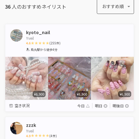
36
人のおすすめ
ネイリスト
おすすめ順
kyoto_nail
Yveil
4.6
(
255
件)
1
2
3
4
5
烏丸駅
から徒歩4分
Star
Stars
Stars
Stars
Stars
¥8,900
¥8,900
¥6,900
空き状況
今日
△
明日
◎
明後日
◎
zzzk
Yveil
4.9
(
4
件)