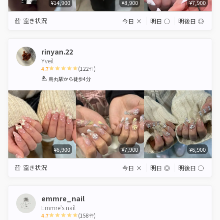
¥14,900
¥8,900
¥7,900
空き状況
今日
×
明日
◯
明後日
◎
rinyan.22
Yveil
4.7
(
122
件)
1
2
3
4
5
烏丸駅
から徒歩4分
Star
Stars
Stars
Stars
Stars
¥6,900
¥7,900
¥6,900
空き状況
今日
×
明日
◎
明後日
◯
emmre_nail
Emmre's nail
4.7
(
158
件)