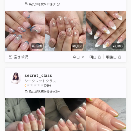
1
2
3
4
5
烏丸御池駅
から徒歩1分
Star
Stars
Stars
Stars
Stars
¥8,800
¥8,800
¥8,800
空き状況
今日
×
明日
◎
明後日
◎
secret_class
シークレットクラス
0
(
0
件)
1
2
3
4
5
烏丸御池駅
から徒歩3分
Star
Stars
Stars
Stars
Stars