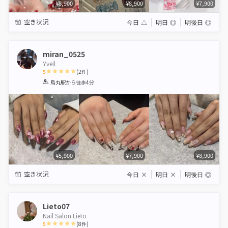
¥8,900
¥8,900
¥7,900
空き状況
今日
△
明日
◎
明後日
◎
miran_0525
Yveil
5
(
2
件)
1
2
3
4
5
烏丸駅
から徒歩4分
Star
Stars
Stars
Stars
Stars
¥5,900
¥7,900
¥8,900
空き状況
今日
×
明日
×
明後日
◎
Lieto07
Nail Salon Lieto
5
(
8
件)