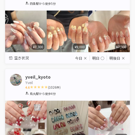
1
2
3
4
5
四条駅
から徒歩5分
Star
Stars
Stars
Stars
Stars
¥7,300
¥9,000
¥7,300
空き状況
今日
×
明日
◯
明後日
×
yveil_kyoto
Yveil
4.6
(
1026
件)
1
2
3
4
5
烏丸駅
から徒歩4分
Star
Stars
Stars
Stars
Stars