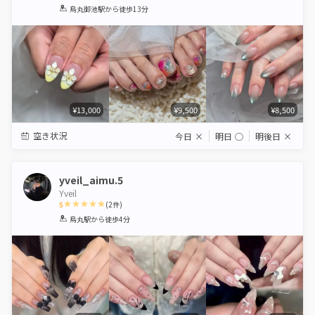
1
2
3
4
5
烏丸御池駅
から徒歩13分
Star
Stars
Stars
Stars
Stars
¥13,000
¥9,500
¥8,500
空き状況
今日
×
明日
◯
明後日
×
yveil_aimu.5
Yveil
5
(
2
件)
1
2
3
4
5
烏丸駅
から徒歩4分
Star
Stars
Stars
Stars
Stars