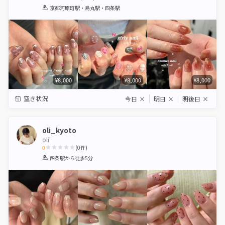
1
2
3
4
5
京都河原町駅・烏丸駅・四条駅
Star
Stars
Stars
Stars
Stars
¥8,000
¥8,000
¥8,000
空き状況
今日
×
明日
×
明後日
×
oli_kyoto
oli'
0
(
0
件)
1
2
3
4
5
四条駅
から徒歩5分
Star
Stars
Stars
Stars
Stars