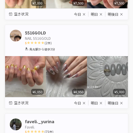
¥7,000
¥7,500
¥7,500
空き状況
今日
×
明日
×
明後日
×
5516GOLD
NAIL 5516GOLD
5
(
2
件)
1
2
3
4
5
烏丸駅
から徒歩3分
Star
Stars
Stars
Stars
Stars
¥6,050
¥4,950
¥5,000
空き状況
今日
×
明日
×
明後日
×
faveli._yurina
Faveli.
5
(
75
件)