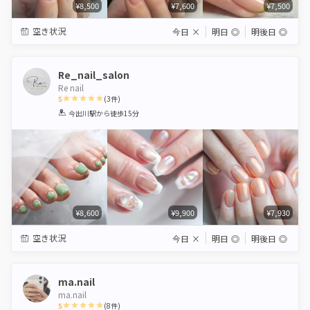
¥8,500
¥7,600
¥7,500
空き状況
今日
×
明日
◎
明後日
◎
Re_nail_salon
Re nail
5
(
3
件)
1
2
3
4
5
今出川駅
から徒歩15分
Star
Stars
Stars
Stars
Stars
¥8,600
¥9,900
¥7,930
空き状況
今日
×
明日
◎
明後日
◎
ma.nail
ma.nail
5
(
8
件)