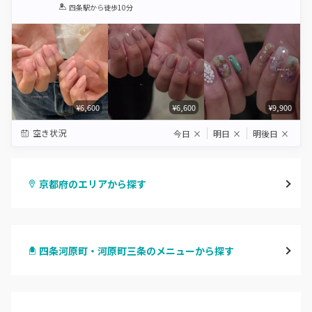
1
2
3
4
5
四条駅
から徒歩10分
Star
Stars
Stars
Stars
Stars
¥6,600
¥6,600
¥9,900
空き状況
今日
×
明日
×
明後日
×
京都府のエリアから探す
四条烏丸・御池・丸太町
四条河原町・河原町三条のメニューから探す
四条河原町・河原町三条
ハンドジェル
京都駅・烏丸五条