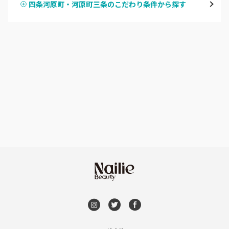
四条河原町・河原町三条のこだわり条件から探す
ハンドスカルプ
パラジェル
四条大宮・西院・二条駅
ハンドケアカラー
フィルイン
桂・花園・嵐山
フット
持ち込み OK
上京区・左京区・北区
オフのみ
やり放題 あり
山科・東山
初回オフ 無料
南区・伏見
DVD観賞
長岡京市・向日市・八幡
メンズOK