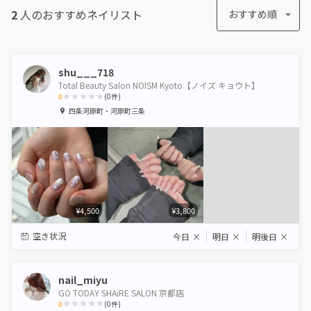
2
人のおすすめ
ネイリスト
おすすめ順
shu___718
Total Beauty Salon NOISM Kyoto【ノイズ キョウト】
0
(
0
件)
1
2
3
4
5
四条河原町・河原町三条
Star
Stars
Stars
Stars
Stars
¥4,500
¥3,800
空き状況
今日
×
明日
×
明後日
×
nail_miyu
GO TODAY SHAiRE SALON 京都店
0
(
0
件)