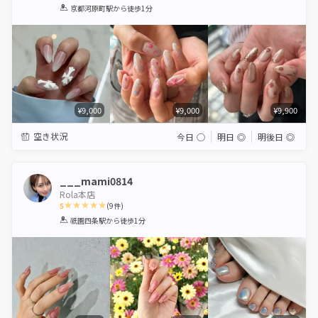
1
2
3
4
5
京都河原町駅
から徒歩1分
Star
Stars
Stars
Stars
Stars
¥9,000
¥9,000
¥9,900
空き状況
今日
◯
明日
◎
明後日
◎
___mami0814
Rola本店
5
(
9
件)
1
2
3
4
5
祇園四条駅
から徒歩1分
Star
Stars
Stars
Stars
Stars