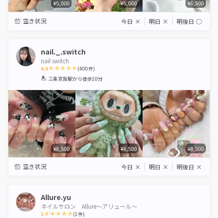
¥5,000
¥6,000
¥6,500
空き状況
今日
×
明日
×
明後日
◯
nail._.switch
nail switch
4.9
(
400
件)
1
2
3
4
5
三条京阪駅
から徒歩10分
Star
Stars
Stars
Stars
Stars
¥8,500
¥8,500
¥8,500
空き状況
今日
×
明日
×
明後日
×
Allure.yu
ネイルサロン Allure〜アリュール〜
5
(
1
件)