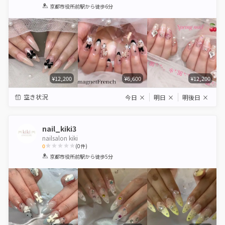
1
2
3
4
5
京都市役所前駅
から徒歩6分
Star
Stars
Stars
Stars
Stars
¥12,200
¥6,600
¥12,200
空き状況
今日
×
明日
×
明後日
×
nail_kiki3
nailsalon kiki
0
(
0
件)
1
2
3
4
5
京都市役所前駅
から徒歩5分
Star
Stars
Stars
Stars
Stars