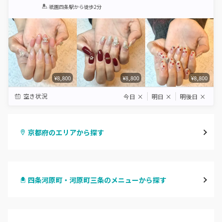
1
2
3
4
5
祇園四条駅
から徒歩2分
Star
Stars
Stars
Stars
Stars
¥8,800
¥8,800
¥8,800
空き状況
今日
×
明日
×
明後日
×
京都府のエリアから探す
四条烏丸・御池・丸太町
四条河原町・河原町三条のメニューから探す
四条河原町・河原町三条
ハンドジェル
京都駅・烏丸五条