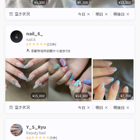
¥9,300
¥9,300
¥12,500
空き状況
今日
×
明日
×
明後日
×
nail_6_
nail.6
5
(
15
件)
1
2
3
4
5
京都市役所前駅
から徒歩3分
Star
Stars
Stars
Stars
Stars
¥15,000
¥14,300
¥7,700
空き状況
今日
×
明日
×
明後日
×
Y_S_Ryu
Reauty Nail
4.9
(
5
件)