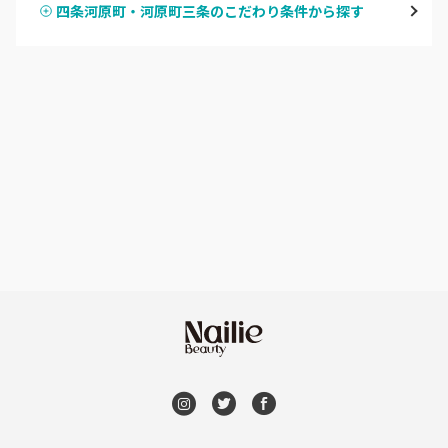
四条河原町・河原町三条のこだわり条件から探す
ハンドスカルプ
パラジェル
四条大宮・西院・二条駅
ハンドケアカラー
フィルイン
桂・花園・嵐山
フット
持ち込み OK
上京区・左京区・北区
オフのみ
やり放題 あり
山科・東山
初回オフ 無料
南区・伏見
DVD観賞
長岡京市・向日市・八幡