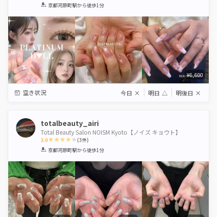
1
2
3
4
5
京都河原町駅
から徒歩1分
Star
Stars
Stars
Stars
Stars
¥6,600
空き状況
今日
×
明日
△
明後日
×
totalbeauty_airi
Total Beauty Salon NOISM Kyoto【ノイズ キョウト】
3.9
(
3
件)
1
2
3
4
5
京都河原町駅
から徒歩1分
Star
Stars
Stars
Stars
Stars