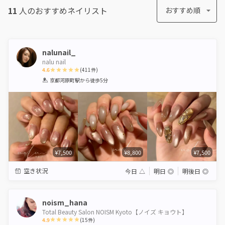
11
人のおすすめ
ネイリスト
おすすめ順
nalunail_
nalu nail
4.6
(
411
件)
1
2
3
4
5
京都河原町駅
から徒歩5分
Star
Stars
Stars
Stars
Stars
¥7,500
¥8,800
¥7,500
空き状況
今日
△
明日
◎
明後日
◎
noism_hana
Total Beauty Salon NOISM Kyoto【ノイズ キョウト】
4.9
(
15
件)