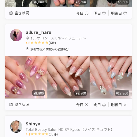
¥6,600
¥5,500
¥6,600
空き状況
今日
◯
明日
◎
明後日
◎
allure_haru
ネイルサロン Allure〜アリュール〜
4.6
(
6
件)
1
2
3
4
5
京都市役所前駅
から徒歩6分
Star
Stars
Stars
Stars
Stars
¥8,800
¥8,800
¥12,200
空き状況
今日
×
明日
◎
明後日
×
Shinya
Total Beauty Salon NOISM Kyoto【ノイズ キョウト】
4.8
(
33
件)