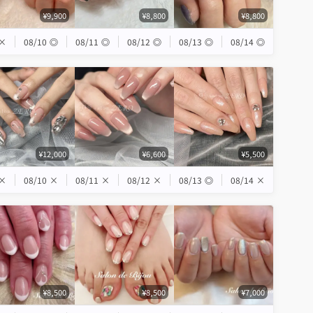
¥9,900
¥8,800
¥8,800
×
08/10
◎
08/11
◎
08/12
◎
08/13
◎
08/14
◎
¥12,000
¥6,600
¥5,500
×
08/10
×
08/11
×
08/12
×
08/13
◎
08/14
×
¥8,500
¥8,500
¥7,000