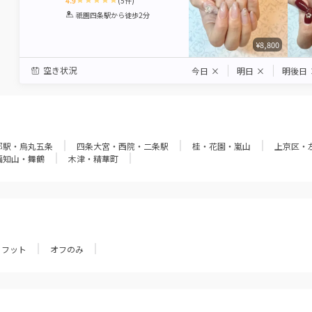
4.9
(
5
件)
1
2
3
4
5
祇園四条駅
から徒歩2分
Star
Stars
Stars
Stars
Stars
¥8,800
空き状況
今日
×
明日
×
明後日
都駅・烏丸五条
四条大宮・西院・二条駅
桂・花園・嵐山
上京区・
福知山・舞鶴
木津・精華町
フット
オフのみ