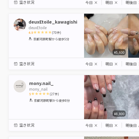
空き状況
今日
×
明日
×
明後日
deuxEtoile_kawagishi
deuxEtoile
4.9
(
70
件)
1
2
3
4
5
京都河原町駅
から徒歩5分
Star
Stars
Stars
Stars
Stars
¥5,600
空き状況
今日
×
明日
×
明後日
mony.nail_
mony_nail
5
(
27
件)
1
2
3
4
5
京都河原町駅
から徒歩8分
Star
Stars
Stars
Stars
Stars
¥8,800
空き状況
今日
×
明日
×
明後日