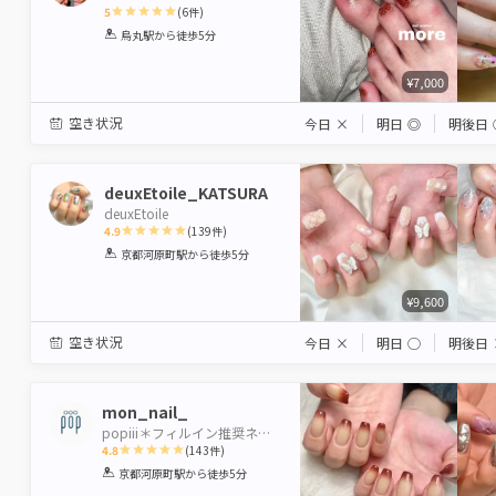
5
(
6
件)
1
2
3
4
5
烏丸駅
から徒歩5分
Star
Stars
Stars
Stars
Stars
¥7,000
空き状況
今日
×
明日
◎
明後日
deuxEtoile_KATSURA
deuxEtoile
4.9
(
139
件)
1
2
3
4
5
京都河原町駅
から徒歩5分
Star
Stars
Stars
Stars
Stars
¥9,600
空き状況
今日
×
明日
◯
明後日
mon_nail_
popiii＊フィルイン推奨ネイルサロン＊
4.8
(
143
件)
1
2
3
4
5
京都河原町駅
から徒歩5分
Star
Stars
Stars
Stars
Stars