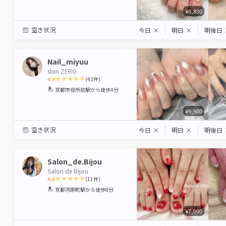
¥8,800
空き状況
今日
×
明日
×
明後日
Nail_miyuu
slon ZERO
4.9
(
43
件)
1
2
3
4
5
京都市役所前駅
から徒歩4分
Star
Stars
Stars
Stars
Stars
¥9,900
空き状況
今日
×
明日
×
明後日
Salon_de.Bijou
Salon de Bijou
4.8
(
11
件)
1
2
3
4
5
京都河原町駅
から徒歩8分
Star
Stars
Stars
Stars
Stars
¥7,000