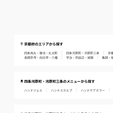
京都府のエリアから探す
四条烏丸・御池・丸太町
四条河原町・河原町三条
京
長岡京市・向日市・八幡
宇治・京田辺・城陽
亀岡・
四条河原町・河原町三条のメニューから探す
ハンドジェル
ハンドスカルプ
ハンドケアカラー