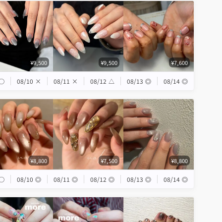
¥9,500
¥9,500
¥7,600
◯
08/10
×
08/11
×
08/12
△
08/13
◎
08/14
◎
¥8,800
¥7,500
¥8,800
◯
08/10
◎
08/11
◎
08/12
◎
08/13
◎
08/14
◎