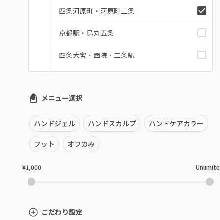
四条河原町・河原町三条
京都駅・烏丸五条
四条大宮・西院・二条駅
桂・花園・嵐山
メニュー選択
上京区・左京区・北区
山科・東山
ハンドジェル
ハンドスカルプ
ハンドケアカラー
南区・伏見
フット
オフのみ
長岡京市・向日市・八幡
¥1,000
Unlimit
宇治・京田辺・城陽
亀岡・福知山・舞鶴
こだわり設定