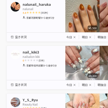
nalunail_haruka
nalunail
4.8
(
46
件)
1
2
3
4
5
京都河原町駅
から徒歩5分
Star
Stars
Stars
Stars
Stars
¥5,500
空き状況
今日
×
明日
×
明後日
nail_kiki3
nailsalon kiki
0
(
0
件)
1
2
3
4
5
京都市役所前駅
から徒歩5分
Star
Stars
Stars
Stars
Stars
¥9,300
空き状況
今日
×
明日
×
明後日
Y_S_Ryu
Reauty Nail