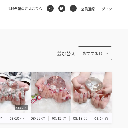
掲載希望の方はこちら
会員登録・ログイン
並び替え
おすすめ順
¥13,200
×
08/10
◯
08/11
◎
08/12
◎
08/13
◯
08/14
◎