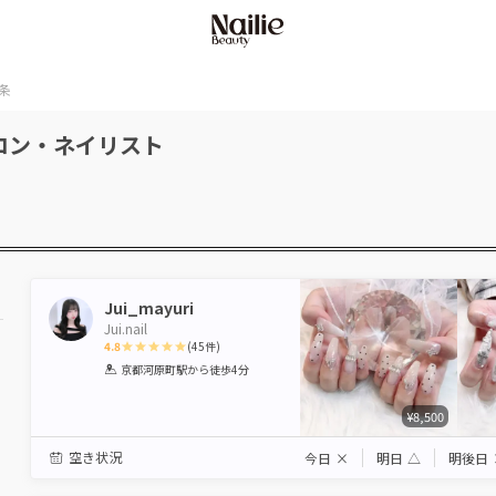
条
ロン・ネイリスト
Jui_mayuri
Jui.nail
4.8
(
45
件)
1
2
3
4
5
京都河原町駅
から徒歩4分
Star
Stars
Stars
Stars
Stars
¥8,500
空き状況
今日
×
明日
△
明後日