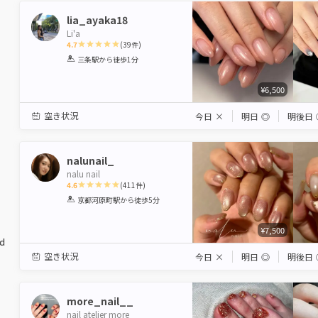
lia_ayaka18
Li'a
4.7
(
39
件)
1
2
3
4
5
三条駅
から徒歩1分
Star
Stars
Stars
Stars
Stars
¥6,500
空き状況
今日
×
明日
◎
明後日
nalunail_
nalu nail
4.6
(
411
件)
1
2
3
4
5
京都河原町駅
から徒歩5分
Star
Stars
Stars
Stars
Stars
¥7,500
ed
空き状況
今日
×
明日
◎
明後日
more_nail__
nail atelier more