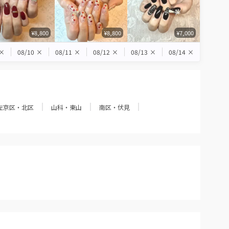
¥8,800
¥8,800
¥7,000
×
08/10
×
08/11
×
08/12
×
08/13
×
08/14
×
左京区・北区
山科・東山
南区・伏見