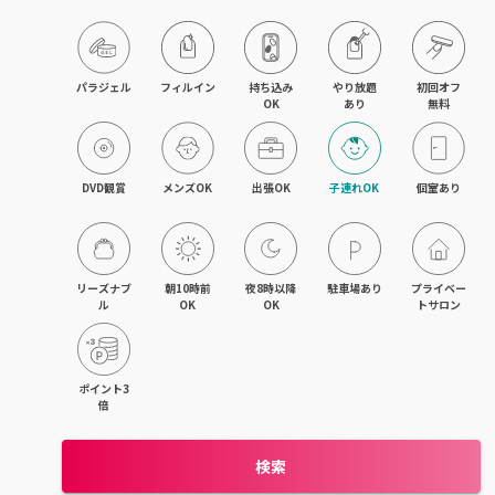
木津・精華町
パラジェル
フィルイン
持ち込み

やり放題

初回オフ

OK
あり
無料
DVD観賞
メンズOK
出張OK
子連れOK
個室あり
リーズナブ
朝10時前
夜8時以降
駐車場あり
プライベー
ル
OK
OK
トサロン
ポイント3
倍
検索