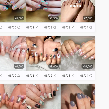
¥8,500
¥8,500
¥7,000
◯
08/10
◯
08/11
×
08/12
◎
08/13
×
08/14
◎
¥6,500
¥9,600
¥14,000
×
08/10
△
08/11
×
08/12
×
08/13
×
08/14
◯