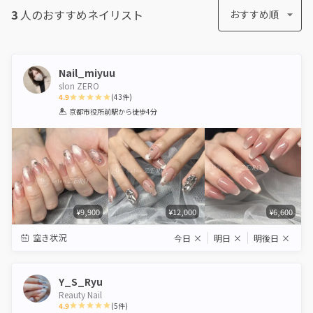
3
人のおすすめ
ネイリスト
おすすめ順
Nail_miyuu
slon ZERO
4.9
(
43
件)
1
2
3
4
5
京都市役所前駅
から徒歩4分
Star
Stars
Stars
Stars
Stars
¥9,900
¥12,000
¥6,600
空き状況
今日
×
明日
×
明後日
×
Y_S_Ryu
Reauty Nail
4.9
(
5
件)