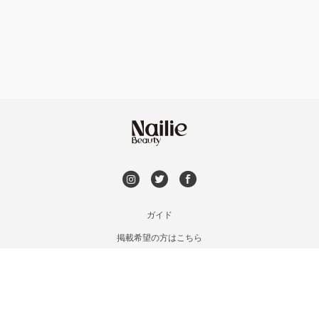
フット
持ち込み OK
上京区・左京区・北区
オフのみ
やり放題 あり
山科・東山
初回オフ 無料
南区・伏見
DVD観賞
長岡京市・向日市・八幡
メンズOK
ガイド
宇治・京田辺・城陽
掲載希望の方はこちら
出張OK
利用規約
亀岡・福知山・舞鶴
お問い合わせ
子連れOK
特定商取引法に基づく表記
木津・精華町