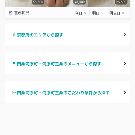
¥8,500
¥8,500
¥8,500
空き状況
今日
×
明日
×
明後日
×
京都府のエリアから探す
四条烏丸・御池・丸太町
四条河原町・河原町三条のメニューから探す
四条河原町・河原町三条
ハンドジェル
京都駅・烏丸五条
四条河原町・河原町三条のこだわり条件から探す
ハンドスカルプ
パラジェル
四条大宮・西院・二条駅
ハンドケアカラー
フィルイン
桂・花園・嵐山