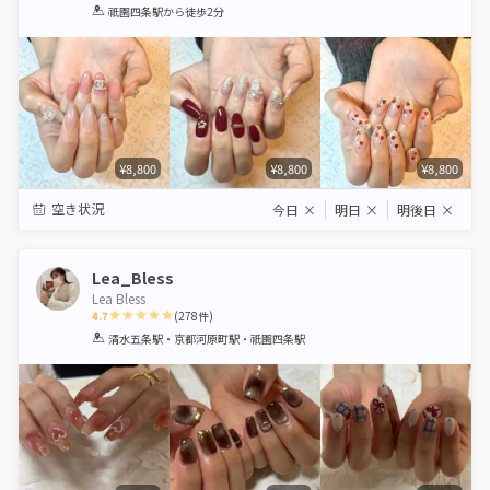
1
2
3
4
5
祇園四条駅
から徒歩2分
Star
Stars
Stars
Stars
Stars
¥8,800
¥8,800
¥8,800
空き状況
今日
×
明日
×
明後日
×
Lea_Bless
Lea Bless
4.7
(
278
件)
1
2
3
4
5
清水五条駅・京都河原町駅・祇園四条駅
Star
Stars
Stars
Stars
Stars