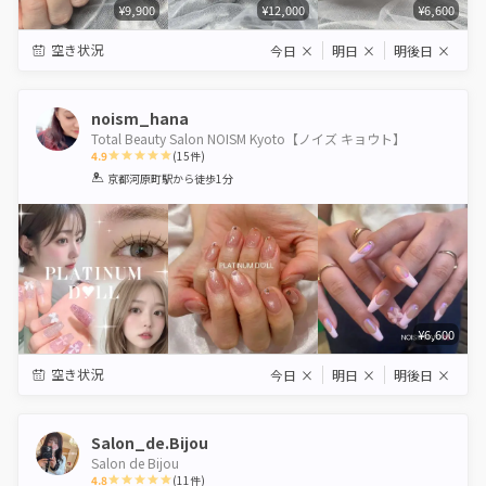
¥9,900
¥12,000
¥6,600
空き状況
今日
×
明日
×
明後日
×
noism_hana
Total Beauty Salon NOISM Kyoto【ノイズ キョウト】
4.9
(
15
件)
1
2
3
4
5
京都河原町駅
から徒歩1分
Star
Stars
Stars
Stars
Stars
¥6,600
空き状況
今日
×
明日
×
明後日
×
Salon_de.Bijou
Salon de Bijou
4.8
(
11
件)