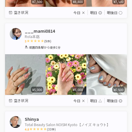
¥7,500
¥8,800
¥7,500
空き状況
今日
×
明日
◎
明後日
◯
___mami0814
Rola本店
5
(
9
件)
1
2
3
4
5
祇園四条駅
から徒歩1分
Star
Stars
Stars
Stars
Stars
¥5,000
¥6,000
¥6,500
空き状況
今日
×
明日
△
明後日
◎
Shinya
Total Beauty Salon NOISM Kyoto【ノイズ キョウト】
4.8
(
33
件)