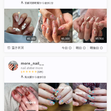
1
2
3
4
5
京都河原町駅
から徒歩1分
Star
Stars
Stars
Stars
Stars
¥9,000
¥9,000
¥9,900
空き状況
今日
◎
明日
◎
明後日
◎
more_nail__
nail atelier more
5
(
6
件)
1
2
3
4
5
烏丸駅
から徒歩5分
Star
Stars
Stars
Stars
Stars