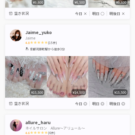
¥9,600
¥6,500
¥9,600
空き状況
今日
×
明日
◯
明後日
×
Jaime_yuko
Jaime
4.8
(
15
件)
1
2
3
4
5
京都河原町駅
から徒歩3分
Star
Stars
Stars
Stars
Stars
¥15,500
¥14,500
¥15,500
空き状況
今日
◎
明日
◎
明後日
◎
allure_haru
ネイルサロン Allure〜アリュール〜
4.6
(
6
件)