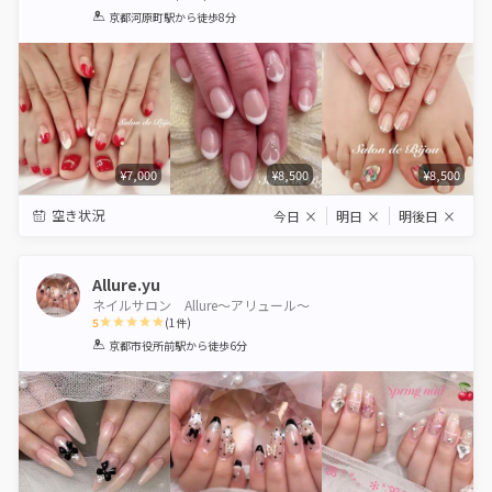
1
2
3
4
5
京都河原町駅
から徒歩8分
Star
Stars
Stars
Stars
Stars
¥7,000
¥8,500
¥8,500
空き状況
今日
×
明日
×
明後日
×
Allure.yu
ネイルサロン Allure〜アリュール〜
5
(
1
件)
1
2
3
4
5
京都市役所前駅
から徒歩6分
Star
Stars
Stars
Stars
Stars