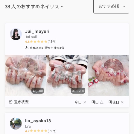
33
人のおすすめ
ネイリスト
おすすめ順
Jui_mayuri
Jui.nail
4.8
(
45
件)
1
2
3
4
5
京都河原町駅
から徒歩4分
Star
Stars
Stars
Stars
Stars
¥8,500
¥13,200
空き状況
今日
×
明日
△
明後日
×
lia_ayaka18
Li'a
4.7
(
39
件)