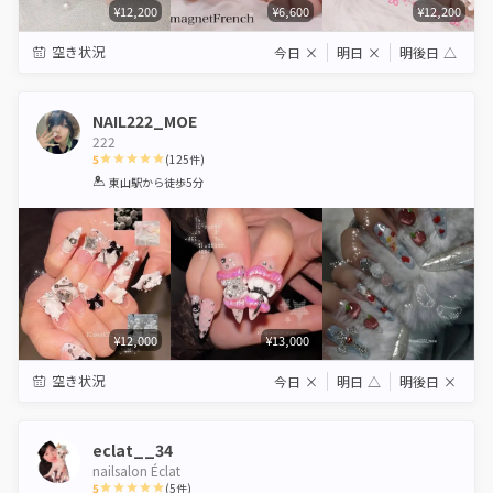
¥12,200
¥6,600
¥12,200
空き状況
今日
×
明日
×
明後日
△
NAIL222_MOE
222
5
(
125
件)
1
2
3
4
5
東山駅
から徒歩5分
Star
Stars
Stars
Stars
Stars
¥12,000
¥13,000
空き状況
今日
×
明日
△
明後日
×
eclat__34
nailsalon Éclat
5
(
5
件)