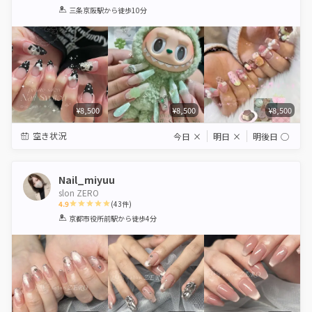
1
2
3
4
5
三条京阪駅
から徒歩10分
Star
Stars
Stars
Stars
Stars
¥8,500
¥8,500
¥8,500
空き状況
今日
×
明日
×
明後日
◯
Nail_miyuu
slon ZERO
4.9
(
43
件)
1
2
3
4
5
京都市役所前駅
から徒歩4分
Star
Stars
Stars
Stars
Stars