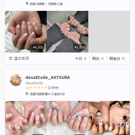
1
2
3
4
5
四条河原町・河原町三条
Star
Stars
Stars
Stars
Stars
¥4,500
¥3,800
空き状況
今日
×
明日
×
明後日
×
deuxEtoile_KATSURA
deuxEtoile
4.9
(
139
件)
1
2
3
4
5
京都河原町駅
から徒歩5分
Star
Stars
Stars
Stars
Stars