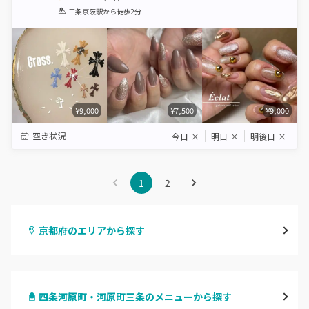
1
2
3
4
5
三条京阪駅
から徒歩2分
Star
Stars
Stars
Stars
Stars
¥9,000
¥7,500
¥9,000
空き状況
今日
×
明日
×
明後日
×
1
2
京都府のエリアから探す
四条烏丸・御池・丸太町
四条河原町・河原町三条のメニューから探す
四条河原町・河原町三条