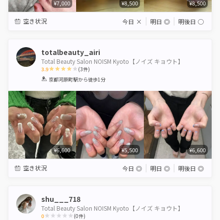
¥7,000
¥8,500
¥8,500
空き状況
今日
×
明日
◎
明後日
◯
totalbeauty_airi
Total Beauty Salon NOISM Kyoto【ノイズ キョウト】
3.9
(
3
件)
1
2
3
4
5
京都河原町駅
から徒歩1分
Star
Stars
Stars
Stars
Stars
¥6,600
¥5,500
¥6,600
空き状況
今日
◎
明日
◎
明後日
◎
shu___718
Total Beauty Salon NOISM Kyoto【ノイズ キョウト】
0
(
0
件)