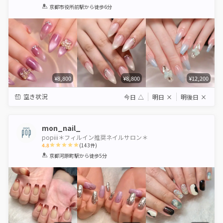
1
2
3
4
5
京都市役所前駅
から徒歩6分
Star
Stars
Stars
Stars
Stars
¥8,800
¥8,800
¥12,200
空き状況
今日
△
明日
×
明後日
×
mon_nail_
popiii＊フィルイン推奨ネイルサロン＊
4.8
(
143
件)
1
2
3
4
5
京都河原町駅
から徒歩5分
Star
Stars
Stars
Stars
Stars