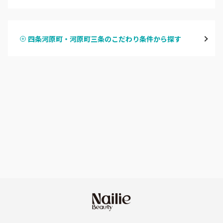
ハンドジェル
京都駅・烏丸五条
四条河原町・河原町三条のこだわり条件から探す
ハンドスカルプ
パラジェル
四条大宮・西院・二条駅
ハンドケアカラー
フィルイン
桂・花園・嵐山
フット
持ち込み OK
上京区・左京区・北区
オフのみ
やり放題 あり
山科・東山
初回オフ 無料
南区・伏見