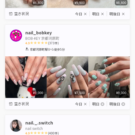
¥8,800
¥9,900
¥8,800
空き状況
今日
×
明日
×
明後日
×
nail_bobkey
BOB-KEY 京都河原町
4.9
(
373
件)
1
2
3
4
5
京都河原町駅
から徒歩5分
Star
Stars
Stars
Stars
Stars
¥9,000
¥7,500
¥9,000
空き状況
今日
×
明日
◎
明後日
◎
nail._.switch
nail switch
4.9
(
400
件)