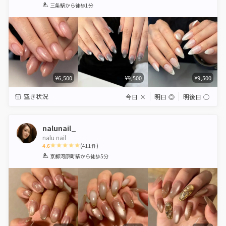
1
2
3
4
5
三条駅
から徒歩1分
Star
Stars
Stars
Stars
Stars
¥6,500
¥9,500
¥9,500
空き状況
今日
×
明日
◎
明後日
◯
nalunail_
nalu nail
4.6
(
411
件)
1
2
3
4
5
京都河原町駅
から徒歩5分
Star
Stars
Stars
Stars
Stars