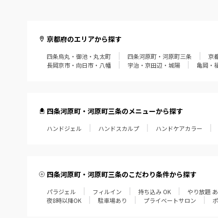
京都府のエリアから探す
四条烏丸・御池・丸太町
四条河原町・河原町三条
京
長岡京市・向日市・八幡
宇治・京田辺・城陽
亀岡・
四条河原町・河原町三条のメニューから探す
ハンドジェル
ハンドスカルプ
ハンドケアカラー
四条河原町・河原町三条のこだわり条件から探す
パラジェル
フィルイン
持ち込み OK
やり放題 
夜8時以降OK
駐車場あり
プライベートサロン