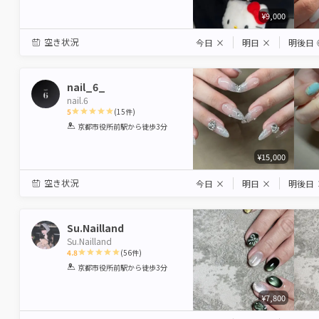
¥9,000
空き状況
今日
×
明日
×
明後日
nail_6_
nail.6
5
(
15
件)
1
2
3
4
5
京都市役所前駅
から徒歩3分
Star
Stars
Stars
Stars
Stars
¥15,000
空き状況
今日
×
明日
×
明後日
Su.Nailland
Su.Nailland
4.8
(
56
件)
1
2
3
4
5
京都市役所前駅
から徒歩3分
Star
Stars
Stars
Stars
Stars
¥7,800