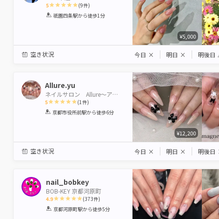
5
(
9
件)
1
2
3
4
5
祇園四条駅
から徒歩1分
Star
Stars
Stars
Stars
Stars
¥5,000
空き状況
今日
×
明日
×
明後日
Allure.yu
ネイルサロン Allure〜アリュール〜
5
(
1
件)
1
2
3
4
5
京都市役所前駅
から徒歩6分
Star
Stars
Stars
Stars
Stars
¥12,200
空き状況
今日
×
明日
×
明後日
nail_bobkey
BOB-KEY 京都河原町
4.9
(
373
件)
1
2
3
4
5
京都河原町駅
から徒歩5分
Star
Stars
Stars
Stars
Stars