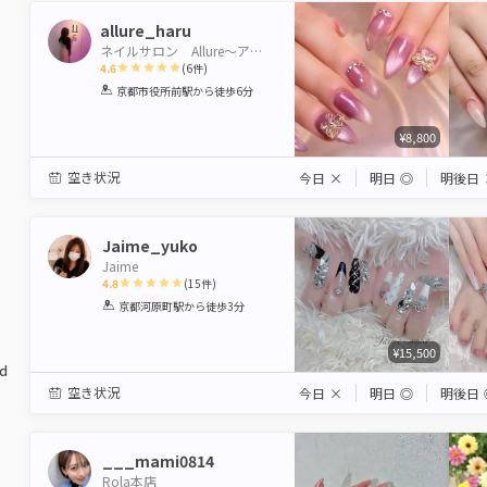
allure_haru
ネイルサロン Allure〜アリュール〜
4.6
(
6
件)
1
2
3
4
5
京都市役所前駅
から徒歩6分
Star
Stars
Stars
Stars
Stars
¥8,800
空き状況
今日
×
明日
◎
明後日
Jaime_yuko
Jaime
4.8
(
15
件)
1
2
3
4
5
京都河原町駅
から徒歩3分
Star
Stars
Stars
Stars
Stars
¥15,500
ed
空き状況
今日
×
明日
◎
明後日
___mami0814
Rola本店