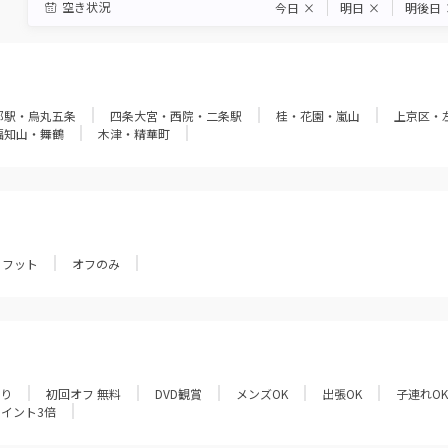
空き状況
今日
×
明日
×
明後日
都駅・烏丸五条
四条大宮・西院・二条駅
桂・花園・嵐山
上京区・
福知山・舞鶴
木津・精華町
フット
オフのみ
あり
初回オフ 無料
DVD観賞
メンズOK
出張OK
子連れOK
ポイント3倍