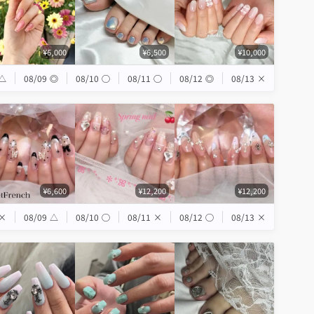
¥6,000
¥6,500
¥10,000
△
08/09
◎
08/10
◯
08/11
◯
08/12
◎
08/13
×
¥6,600
¥12,200
¥12,200
×
08/09
△
08/10
◯
08/11
×
08/12
◯
08/13
×