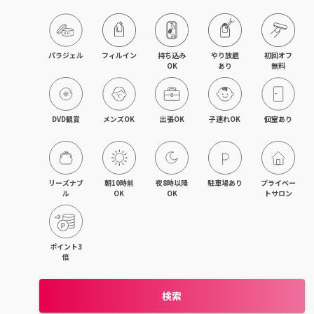
木津・精華町
パラジェル
フィルイン
持ち込み

やり放題

初回オフ

OK
あり
無料
DVD観賞
メンズOK
出張OK
子連れOK
個室あり
リーズナブ
朝10時前
夜8時以降
駐車場あり
プライベー
ル
OK
OK
トサロン
ポイント3
倍
検索