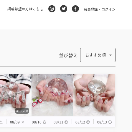
掲載希望の方はこちら
会員登録・ログイン
並び替え
おすすめ順
¥13,200
△
08/09
×
08/10
◎
08/11
◎
08/12
◎
08/13
◯