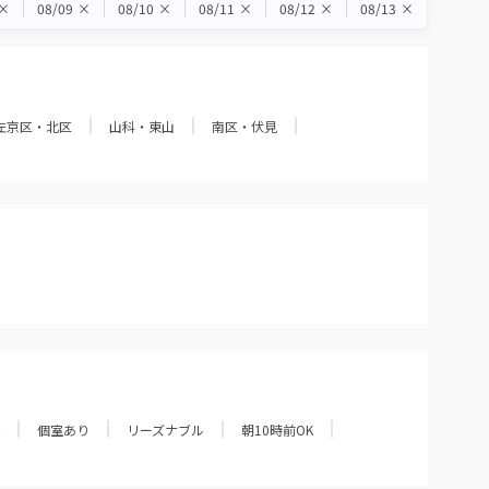
×
08/09
×
08/10
×
08/11
×
08/12
×
08/13
×
左京区・北区
山科・東山
南区・伏見
個室あり
リーズナブル
朝10時前OK