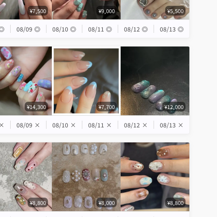
¥7,500
¥9,000
¥5,500
◎
08/09
◎
08/10
◎
08/11
◎
08/12
◎
08/13
◎
¥14,300
¥7,700
¥12,000
×
08/09
×
08/10
×
08/11
×
08/12
×
08/13
×
¥8,800
¥8,000
¥8,800