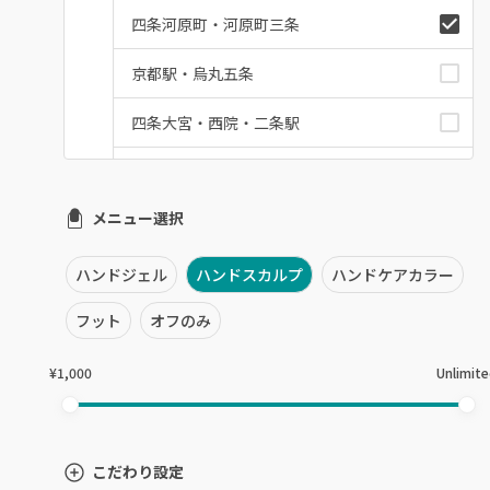
四条河原町・河原町三条
京都駅・烏丸五条
四条大宮・西院・二条駅
桂・花園・嵐山
メニュー選択
上京区・左京区・北区
山科・東山
ハンドジェル
ハンドスカルプ
ハンドケアカラー
南区・伏見
フット
オフのみ
長岡京市・向日市・八幡
¥1,000
Unlimit
宇治・京田辺・城陽
亀岡・福知山・舞鶴
こだわり設定