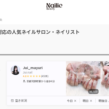
条
対応の人気ネイルサロン・ネイリスト
Jui_mayuri
Jui.nail
4.8
(
45
件)
1
2
3
4
5
京都河原町駅
から徒歩4分
Star
Stars
Stars
Stars
Stars
¥8,500
空き状況
今日
×
明日
×
明後日