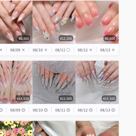
¥8,800
¥12,200
¥6,600
×
08/09
×
08/10
×
08/11
◯
08/12
×
08/13
×
¥14,500
¥15,500
¥15,500
◎
08/09
◎
08/10
◎
08/11
◎
08/12
◎
08/13
◎