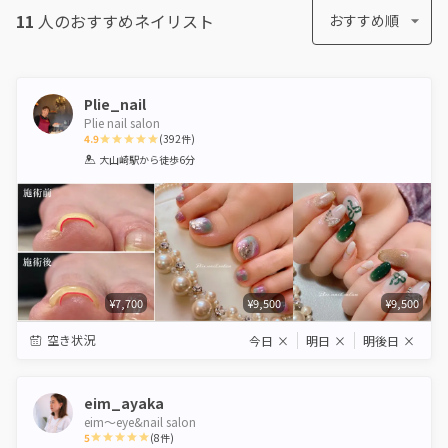
11
人のおすすめ
ネイリスト
おすすめ順
Plie_nail
Plie nail salon
4.9
(
392
件)
1
2
3
4
5
大山崎駅
から徒歩6分
Star
Stars
Stars
Stars
Stars
¥7,700
¥9,500
¥9,500
空き状況
今日
×
明日
×
明後日
×
eim_ayaka
eim〜eye&nail salon
5
(
8
件)