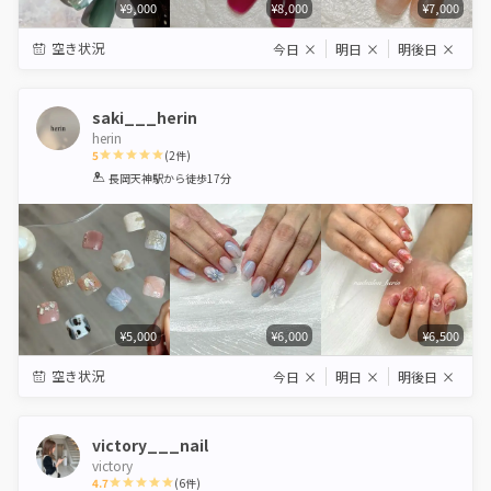
¥9,000
¥8,000
¥7,000
空き状況
今日
×
明日
×
明後日
×
saki___herin
herin
5
(
2
件)
1
2
3
4
5
長岡天神駅
から徒歩17分
Star
Stars
Stars
Stars
Stars
¥5,000
¥6,000
¥6,500
空き状況
今日
×
明日
×
明後日
×
victory___nail
victory
4.7
(
6
件)