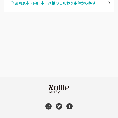
長岡京市・向日市・八幡のこだわり条件から探す
ハンドスカルプ
パラジェル
四条大宮・西院・二条駅
ハンドケアカラー
フィルイン
桂・花園・嵐山
フット
持ち込み OK
上京区・左京区・北区
オフのみ
やり放題 あり
山科・東山
初回オフ 無料
南区・伏見
DVD観賞
長岡京市・向日市・八幡