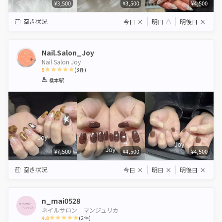
¥3,500
¥3,500
¥4,500
空き状況
今日
×
明日
△
明後日
×
Nail.Salon_Joy
Nail Salon Joy
5
(
3
件)
1
2
3
4
5
橋本駅
Star
Stars
Stars
Stars
Stars
¥7,500
¥4,500
¥4,500
空き状況
今日
×
明日
×
明後日
×
n_mai0528
ネイルサロン マンジュリカ
4.8
(
2
件)