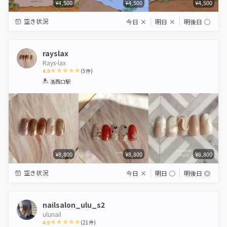
¥4,500
¥4,500
¥4,500
空き状況
今日
×
明日
×
明後日
◯
rayslax
Rays-lax
4.9
(
5
件)
1
2
3
4
5
洛西口駅
Star
Stars
Stars
Stars
Stars
¥8,800
¥8,800
¥8,800
空き状況
今日
×
明日
◯
明後日
◎
nailsalon_ulu_s2
ulunail
4.9
(
21
件)