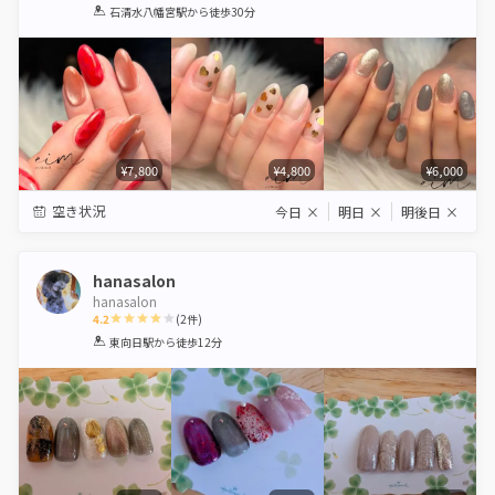
1
2
3
4
5
石清水八幡宮駅
から徒歩30分
Star
Stars
Stars
Stars
Stars
¥7,800
¥4,800
¥6,000
空き状況
今日
×
明日
×
明後日
×
hanasalon
hanasalon
4.2
(
2
件)
1
2
3
4
5
東向日駅
から徒歩12分
Star
Stars
Stars
Stars
Stars