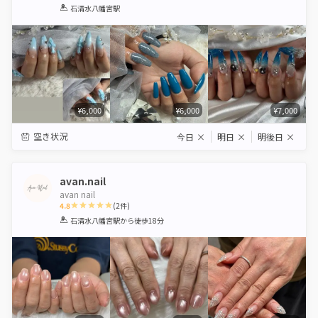
1
2
3
4
5
石清水八幡宮駅
Star
Stars
Stars
Stars
Stars
¥6,000
¥6,000
¥7,000
空き状況
今日
×
明日
×
明後日
×
avan.nail
avan nail
4.8
(
2
件)
1
2
3
4
5
石清水八幡宮駅
から徒歩18分
Star
Stars
Stars
Stars
Stars