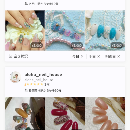
1
2
3
4
5
洛西口駅
から徒歩10分
Star
Stars
Stars
Stars
Stars
¥5,000
¥5,000
¥5,000
空き状況
今日
×
明日
×
明後日
×
aloha_neil_house
aloha_neil_house
5
(
1
件)
1
2
3
4
5
長岡天神駅
から徒歩30分
Star
Stars
Stars
Stars
Stars