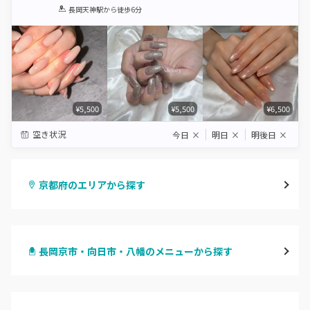
1
2
3
4
5
長岡天神駅
から徒歩6分
Star
Stars
Stars
Stars
Stars
¥5,500
¥5,500
¥6,500
空き状況
今日
×
明日
×
明後日
×
京都府のエリアから探す
四条烏丸・御池・丸太町
長岡京市・向日市・八幡のメニューから探す
四条河原町・河原町三条
ハンドジェル
京都駅・烏丸五条