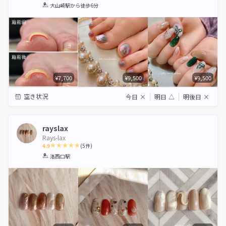
1
2
3
4
5
大山崎駅
から徒歩6分
Star
Stars
Stars
Stars
Stars
¥7,700
¥9,500
¥9,500
空き状況
今日
×
明日
△
明後日
×
rayslax
Rays-lax
4.9
(
5
件)
1
2
3
4
5
洛西口駅
Star
Stars
Stars
Stars
Stars