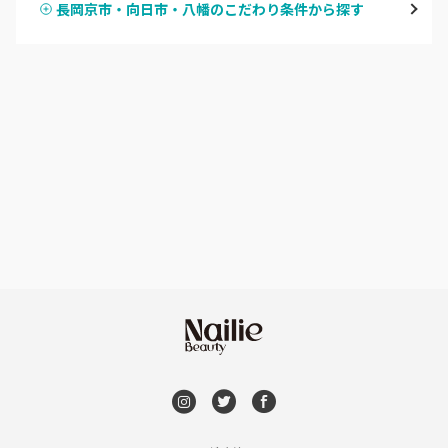
長岡京市・向日市・八幡のこだわり条件から探す
ハンドスカルプ
パラジェル
四条大宮・西院・二条駅
ハンドケアカラー
フィルイン
桂・花園・嵐山
フット
持ち込み OK
上京区・左京区・北区
オフのみ
やり放題 あり
山科・東山
初回オフ 無料
南区・伏見
DVD観賞
長岡京市・向日市・八幡