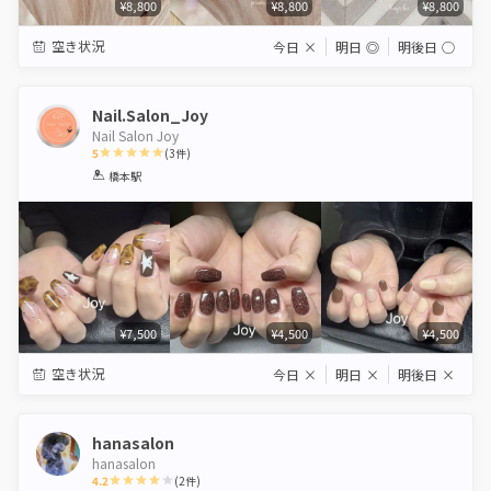
¥8,800
¥8,800
¥8,800
空き状況
今日
×
明日
◎
明後日
◯
Nail.Salon_Joy
Nail Salon Joy
5
(
3
件)
1
2
3
4
5
橋本駅
Star
Stars
Stars
Stars
Stars
¥7,500
¥4,500
¥4,500
空き状況
今日
×
明日
×
明後日
×
hanasalon
hanasalon
4.2
(
2
件)