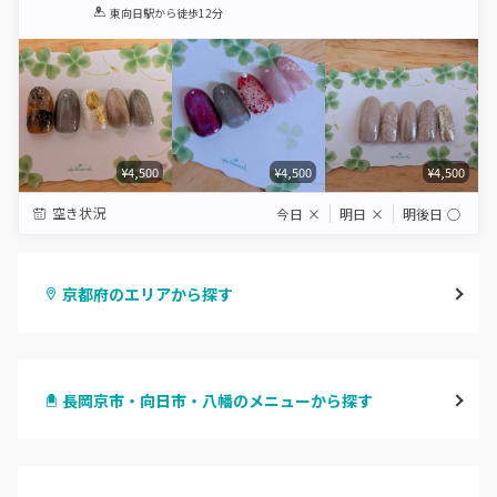
1
2
3
4
5
東向日駅
から徒歩12分
Star
Stars
Stars
Stars
Stars
¥4,500
¥4,500
¥4,500
空き状況
今日
×
明日
×
明後日
◯
京都府のエリアから探す
四条烏丸・御池・丸太町
長岡京市・向日市・八幡のメニューから探す
四条河原町・河原町三条
ハンドジェル
京都駅・烏丸五条