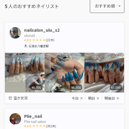
5
人のおすすめ
ネイリスト
おすすめ順
nailsalon_ulu_s2
ulunail
4.9
(
21
件)
1
2
3
4
5
石清水八幡宮駅
Star
Stars
Stars
Stars
Stars
¥6,000
¥6,000
¥7,000
空き状況
今日
×
明日
×
明後日
×
Plie_nail
Plie nail salon
4.9
(
392
件)