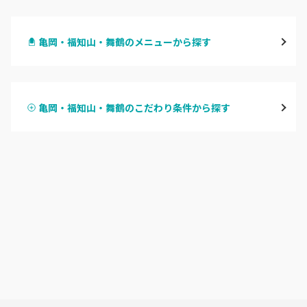
四条烏丸・御池・丸太町
亀岡・福知山・舞鶴のメニューから探す
四条河原町・河原町三条
ハンドジェル
京都駅・烏丸五条
亀岡・福知山・舞鶴のこだわり条件から探す
ハンドスカルプ
パラジェル
四条大宮・西院・二条駅
ハンドケアカラー
フィルイン
桂・花園・嵐山
フット
持ち込み OK
上京区・左京区・北区
オフのみ
やり放題 あり
山科・東山