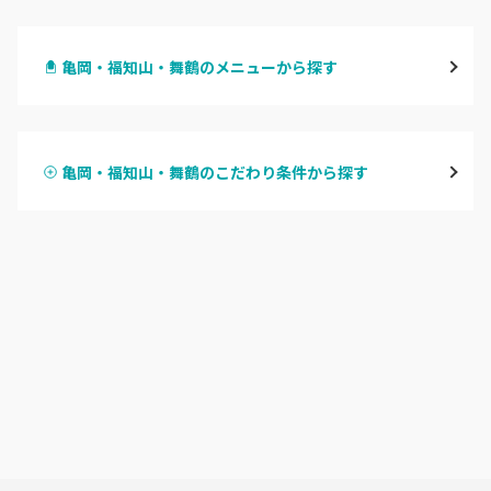
四条烏丸・御池・丸太町
亀岡・福知山・舞鶴のメニューから探す
四条河原町・河原町三条
ハンドジェル
京都駅・烏丸五条
亀岡・福知山・舞鶴のこだわり条件から探す
ハンドスカルプ
パラジェル
四条大宮・西院・二条駅
ハンドケアカラー
フィルイン
桂・花園・嵐山
フット
持ち込み OK
上京区・左京区・北区
オフのみ
やり放題 あり
山科・東山