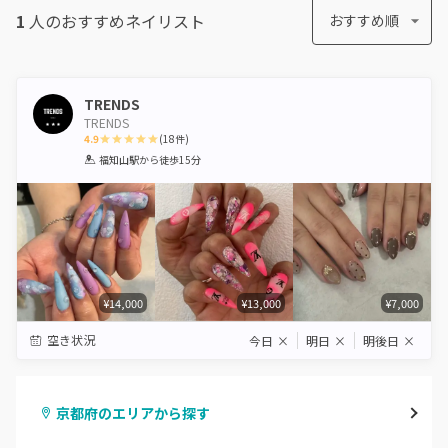
1
人のおすすめ
ネイリスト
おすすめ順
TRENDS
TRENDS
4.9
(
18
件)
1
2
3
4
5
福知山駅
から徒歩15分
Star
Stars
Stars
Stars
Stars
¥14,000
¥13,000
¥7,000
空き状況
今日
×
明日
×
明後日
×
京都府のエリアから探す