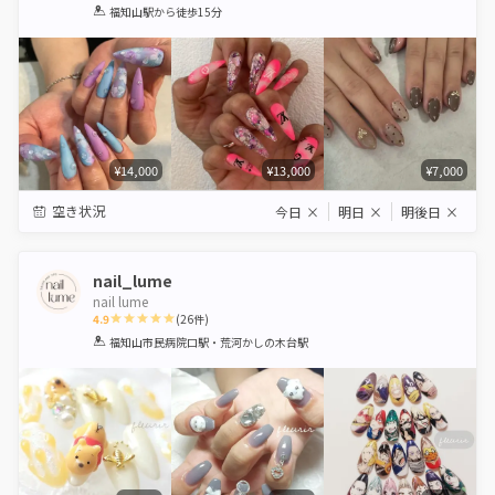
1
2
3
4
5
福知山駅
から徒歩15分
Star
Stars
Stars
Stars
Stars
¥14,000
¥13,000
¥7,000
空き状況
今日
×
明日
×
明後日
×
nail_lume
nail lume
4.9
(
26
件)
1
2
3
4
5
福知山市民病院口駅・荒河かしの木台駅
Star
Stars
Stars
Stars
Stars