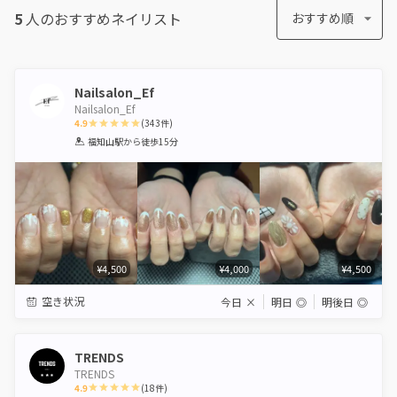
5
人のおすすめ
ネイリスト
おすすめ順
Nailsalon_Ef
Nailsalon_Ef
4.9
(
343
件)
1
2
3
4
5
福知山駅
から徒歩15分
Star
Stars
Stars
Stars
Stars
¥4,500
¥4,000
¥4,500
空き状況
今日
×
明日
◎
明後日
◎
TRENDS
TRENDS
4.9
(
18
件)