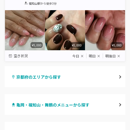
1
2
3
4
5
福知山駅
から徒歩3分
Star
Stars
Stars
Stars
Stars
¥5,000
¥5,000
¥5,000
空き状況
今日
×
明日
×
明後日
×
京都府のエリアから探す
四条烏丸・御池・丸太町
亀岡・福知山・舞鶴のメニューから探す
四条河原町・河原町三条
ハンドジェル
京都駅・烏丸五条