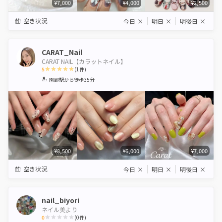
¥7,000
¥4,000
¥2,500
空き状況
今日
×
明日
×
明後日
×
CARAT_Nail
CARAT NAIL【カラットネイル】
5
(
1
件)
1
2
3
4
5
園部駅
から徒歩35分
Star
Stars
Stars
Stars
Stars
¥8,500
¥6,000
¥7,000
空き状況
今日
×
明日
×
明後日
×
nail_biyori
ネイル美より
0
(
0
件)