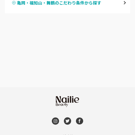
亀岡・福知山・舞鶴のこだわり条件から探す
ハンドスカルプ
パラジェル
四条大宮・西院・二条駅
ハンドケアカラー
フィルイン
桂・花園・嵐山
フット
持ち込み OK
上京区・左京区・北区
オフのみ
やり放題 あり
山科・東山
初回オフ 無料
南区・伏見
DVD観賞
長岡京市・向日市・八幡