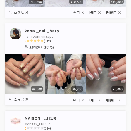
¥10,800
¥10,800
¥10,800
空き状況
今日
×
明日
×
明後日
×
kana._nail_harp
nail room un.sept
5
(
1
件)
1
2
3
4
5
京都駅
から徒歩7分
Star
Stars
Stars
Stars
Stars
¥4,500
¥6,700
¥5,000
空き状況
今日
×
明日
×
明後日
×
MAISON_LUEUR
MAISON_LUEUR
0
(
0
件)