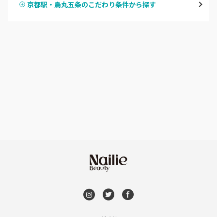
京都駅・烏丸五条のこだわり条件から探す
ハンドスカルプ
パラジェル
四条大宮・西院・二条駅
ハンドケアカラー
フィルイン
桂・花園・嵐山
フット
持ち込み OK
上京区・左京区・北区
オフのみ
やり放題 あり
山科・東山
初回オフ 無料
南区・伏見
DVD観賞
長岡京市・向日市・八幡