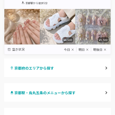
1
2
3
4
5
京都駅
から徒歩5分
Star
Stars
Stars
Stars
Stars
¥6,600
¥5,500
空き状況
今日
×
明日
×
明後日
×
京都府のエリアから探す
四条烏丸・御池・丸太町
京都駅・烏丸五条のメニューから探す
四条河原町・河原町三条
ハンドジェル
京都駅・烏丸五条