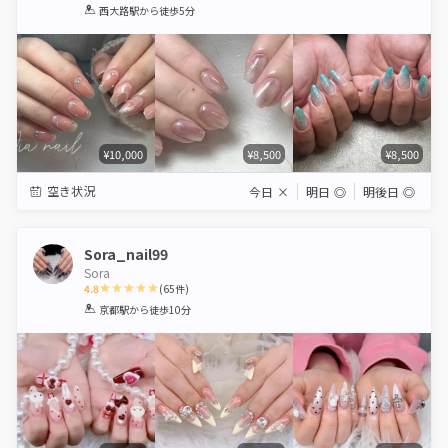
1
2
3
4
5
西大路駅
から徒歩5分
Star
Stars
Stars
Stars
Stars
¥10,000
¥8,500
¥8,500
空き状況
今日
×
明日
◎
明後日
◎
Sora_nail99
Sora
4.8
(
65
件)
1
2
3
4
5
京都駅
から徒歩10分
Star
Stars
Stars
Stars
Stars