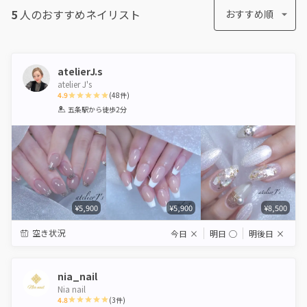
5
人のおすすめ
ネイリスト
おすすめ順
atelierJ.s
atelier J's
4.9
(
48
件)
1
2
3
4
5
五条駅
から徒歩2分
Star
Stars
Stars
Stars
Stars
¥5,900
¥5,900
¥8,500
空き状況
今日
×
明日
◯
明後日
×
nia_nail
Nia nail
4.8
(
3
件)