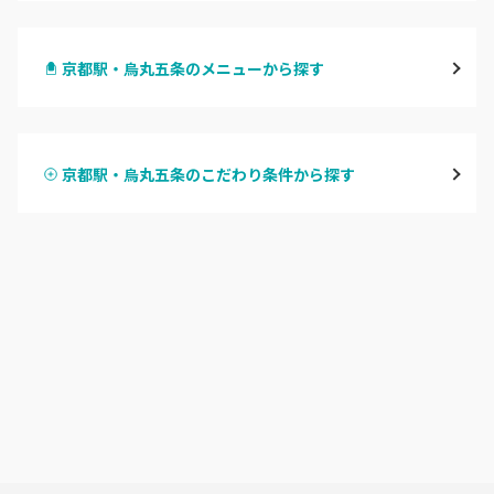
四条烏丸・御池・丸太町
京都駅・烏丸五条のメニューから探す
四条河原町・河原町三条
ハンドジェル
京都駅・烏丸五条
京都駅・烏丸五条のこだわり条件から探す
ハンドスカルプ
パラジェル
四条大宮・西院・二条駅
ハンドケアカラー
フィルイン
桂・花園・嵐山
フット
持ち込み OK
上京区・左京区・北区
オフのみ
やり放題 あり
山科・東山