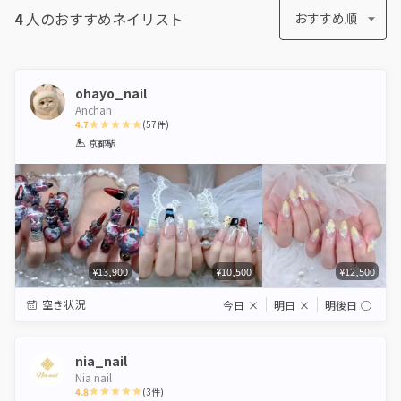
4
人のおすすめ
ネイリスト
おすすめ順
ohayo_nail
Anchan
4.7
(
57
件)
1
2
3
4
5
京都駅
Star
Stars
Stars
Stars
Stars
¥13,900
¥10,500
¥12,500
空き状況
今日
×
明日
×
明後日
◯
nia_nail
Nia nail
4.8
(
3
件)