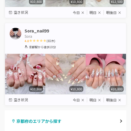
¥10,800
¥10,800
¥12,500
空き状況
今日
×
明日
×
明後日
×
Sora_nail99
Sora
4.8
(
65
件)
1
2
3
4
5
京都駅
から徒歩10分
Star
Stars
Stars
Stars
Stars
¥10,800
¥10,800
¥10,800
空き状況
今日
×
明日
×
明後日
×
京都府のエリアから探す