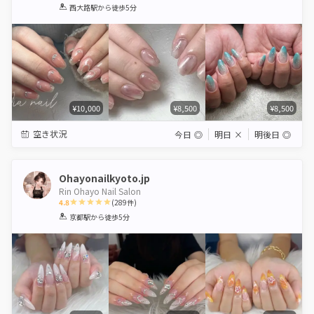
1
2
3
4
5
西大路駅
から徒歩5分
Star
Stars
Stars
Stars
Stars
¥10,000
¥8,500
¥8,500
空き状況
今日
◎
明日
×
明後日
◎
Ohayonailkyoto.jp
Rin Ohayo Nail Salon
4.8
(
289
件)
1
2
3
4
5
京都駅
から徒歩5分
Star
Stars
Stars
Stars
Stars