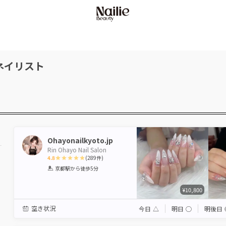
ネイリスト
Ohayonailkyoto.jp
Rin Ohayo Nail Salon
4.8
(
289
件)
1
2
3
4
5
京都駅
から徒歩5分
Star
Stars
Stars
Stars
Stars
¥10,800
空き状況
今日
△
明日
◯
明後日