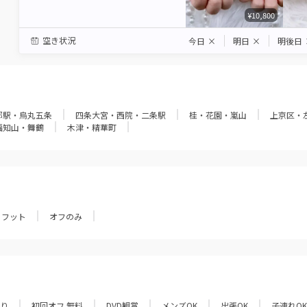
¥10,800
空き状況
今日
×
明日
×
明後日
都駅・烏丸五条
四条大宮・西院・二条駅
桂・花園・嵐山
上京区・
福知山・舞鶴
木津・精華町
フット
オフのみ
あり
初回オフ 無料
DVD観賞
メンズOK
出張OK
子連れOK