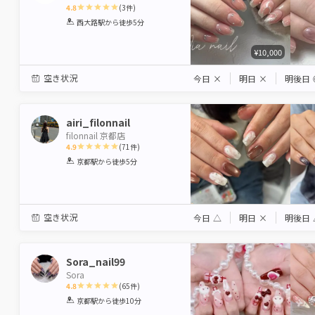
4.8
(
3
件)
1
2
3
4
5
西大路駅
から徒歩5分
Star
Stars
Stars
Stars
Stars
¥10,000
空き状況
今日
×
明日
×
明後日
airi_filonnail
filonnail 京都店
4.9
(
71
件)
1
2
3
4
5
京都駅
から徒歩5分
Star
Stars
Stars
Stars
Stars
空き状況
今日
△
明日
×
明後日
Sora_nail99
Sora
4.8
(
65
件)
1
2
3
4
5
京都駅
から徒歩10分
Star
Stars
Stars
Stars
Stars