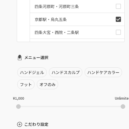
四条河原町・河原町三条
京都駅・烏丸五条
四条大宮・西院・二条駅
桂・花園・嵐山
メニュー選択
上京区・左京区・北区
山科・東山
ハンドジェル
ハンドスカルプ
ハンドケアカラー
南区・伏見
フット
オフのみ
長岡京市・向日市・八幡
¥1,000
Unlimit
宇治・京田辺・城陽
亀岡・福知山・舞鶴
こだわり設定