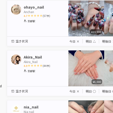
ohayo_nail
Anchan
4.7
(
57
件)
1
2
3
4
5
京都駅
Star
Stars
Stars
Stars
Stars
¥13,900
空き状況
今日
×
明日
△
明後日
Akira_Nail
Akira_Nail
4.9
(
44
件)
1
2
3
4
5
京都駅
Star
Stars
Stars
Stars
Stars
¥6,000
ed
空き状況
今日
×
明日
◯
明後日
nia_nail
Nia nail