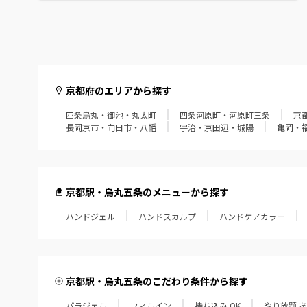
京都府のエリアから探す
四条烏丸・御池・丸太町
四条河原町・河原町三条
京
長岡京市・向日市・八幡
宇治・京田辺・城陽
亀岡・
京都駅・烏丸五条のメニューから探す
ハンドジェル
ハンドスカルプ
ハンドケアカラー
京都駅・烏丸五条のこだわり条件から探す
パラジェル
フィルイン
持ち込み OK
やり放題 