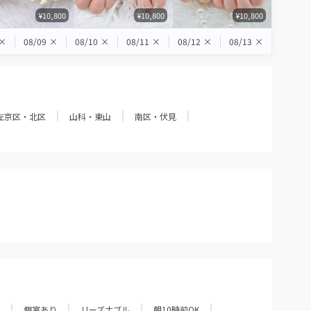
¥10,800
¥10,800
¥10,800
×
08/09
×
08/10
×
08/11
×
08/12
×
08/13
×
左京区・北区
山科・東山
南区・伏見
個室あり
リーズナブル
朝10時前OK