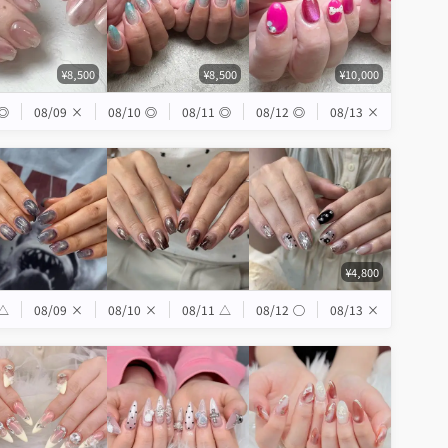
¥8,500
¥8,500
¥10,000
◎
08/09
×
08/10
◎
08/11
◎
08/12
◎
08/13
×
¥4,800
△
08/09
×
08/10
×
08/11
△
08/12
◯
08/13
×