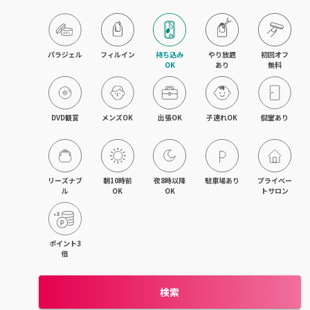
木津・精華町
パラジェル
フィルイン
持ち込み

やり放題

初回オフ

OK
あり
無料
DVD観賞
メンズOK
出張OK
子連れOK
個室あり
リーズナブ
朝10時前
夜8時以降
駐車場あり
プライベー
ル
OK
OK
トサロン
ポイント3
倍
検索