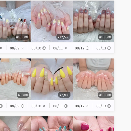
¥10,500
¥12,500
¥10,500
×
08/09
×
08/10
◎
08/11
×
08/12
◯
08/13
◯
¥8,700
¥7,800
¥10,000
◎
08/09
◎
08/10
×
08/11
◎
08/12
×
08/13
◎