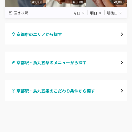
¥9,000
¥9,000
¥8,000
空き状況
今日
×
明日
×
明後日
×
京都府のエリアから探す
四条烏丸・御池・丸太町
京都駅・烏丸五条のメニューから探す
四条河原町・河原町三条
ハンドジェル
京都駅・烏丸五条
京都駅・烏丸五条のこだわり条件から探す
ハンドスカルプ
パラジェル
四条大宮・西院・二条駅
ハンドケアカラー
フィルイン
桂・花園・嵐山