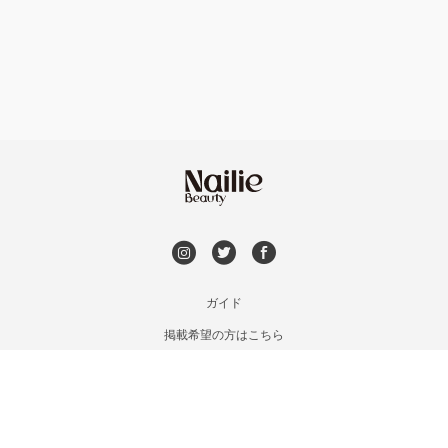
フット
持ち込み OK
上京区・左京区・北区
オフのみ
やり放題 あり
山科・東山
初回オフ 無料
南区・伏見
DVD観賞
長岡京市・向日市・八幡
メンズOK
ガイド
宇治・京田辺・城陽
掲載希望の方はこちら
出張OK
利用規約
亀岡・福知山・舞鶴
お問い合わせ
子連れOK
特定商取引法に基づく表記
木津・精華町