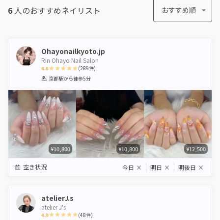
6
人のおすすめ
ネイリスト
おすすめ順
Ohayonailkyoto.jp
Rin Ohayo Nail Salon
4.8
(
289
件)
1
2
3
4
5
京都駅
から徒歩5分
Star
Stars
Stars
Stars
Stars
¥10,800
¥10,800
¥12,500
空き状況
今日
×
明日
×
明後日
×
atelierJ.s
atelier J's
4.9
(
48
件)