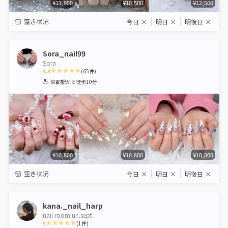
¥13,900
¥10,500
¥12,500
空き状況
今日
×
明日
×
明後日
×
Sora_nail99
Sora
4.8
(
65
件)
1
2
3
4
5
京都駅
から徒歩10分
Star
Stars
Stars
Stars
Stars
¥10,800
¥10,800
¥10,800
空き状況
今日
×
明日
×
明後日
×
kana._nail_harp
nail room un.sept
5
(
1
件)