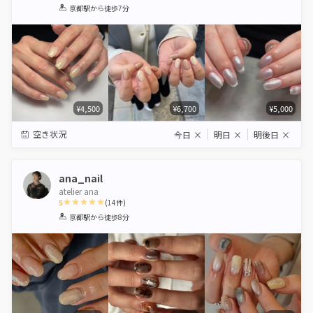
1
2
3
4
5
京都駅
から徒歩7分
Star
Stars
Stars
Stars
Stars
¥4,500
¥6,700
¥5,000
空き状況
今日
×
明日
×
明後日
×
ana_nail
atelier ana
5
(
14
件)
1
2
3
4
5
京都駅
から徒歩8分
Star
Stars
Stars
Stars
Stars