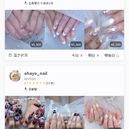
1
2
3
4
5
五条駅
から徒歩2分
Star
Stars
Stars
Stars
Stars
¥5,900
¥5,900
¥8,500
空き状況
今日
×
明日
×
明後日
△
ohayo_nail
Anchan
4.7
(
57
件)
1
2
3
4
5
京都駅
Star
Stars
Stars
Stars
Stars