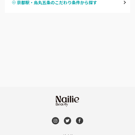
京都駅・烏丸五条のこだわり条件から探す
ハンドスカルプ
パラジェル
四条大宮・西院・二条駅
ハンドケアカラー
フィルイン
桂・花園・嵐山
フット
持ち込み OK
上京区・左京区・北区
オフのみ
やり放題 あり
山科・東山
初回オフ 無料
南区・伏見
DVD観賞
長岡京市・向日市・八幡
メンズOK