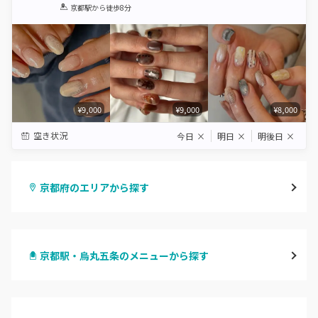
1
2
3
4
5
京都駅
から徒歩8分
Star
Stars
Stars
Stars
Stars
¥9,000
¥9,000
¥8,000
空き状況
今日
×
明日
×
明後日
×
京都府のエリアから探す
四条烏丸・御池・丸太町
京都駅・烏丸五条のメニューから探す
四条河原町・河原町三条
ハンドジェル
京都駅・烏丸五条