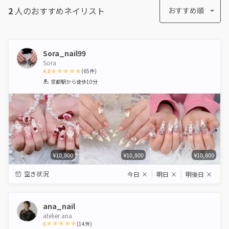
2
人のおすすめ
ネイリスト
おすすめ順
Sora_nail99
Sora
4.8
(
65
件)
1
2
3
4
5
京都駅
から徒歩10分
Star
Stars
Stars
Stars
Stars
¥10,800
¥10,800
¥10,800
空き状況
今日
×
明日
×
明後日
×
ana_nail
atelier ana
5
(
14
件)