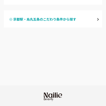
ハンドジェル
京都駅・烏丸五条
京都駅・烏丸五条のこだわり条件から探す
ハンドスカルプ
パラジェル
四条大宮・西院・二条駅
ハンドケアカラー
フィルイン
桂・花園・嵐山
フット
持ち込み OK
上京区・左京区・北区
オフのみ
やり放題 あり
山科・東山
初回オフ 無料
南区・伏見