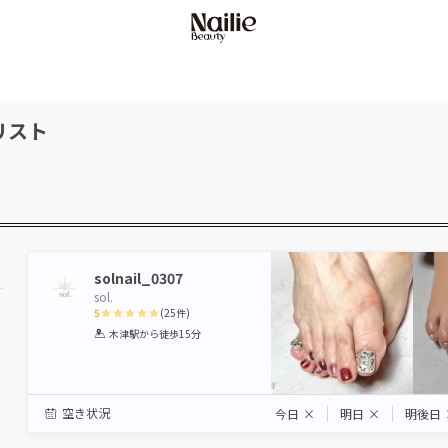
リスト
solnail_0307
sol.
5
(
25
件)
1
2
3
4
5
木津駅
から徒歩15分
Star
Stars
Stars
Stars
Stars
空き状況
今日
×
明日
×
明後日