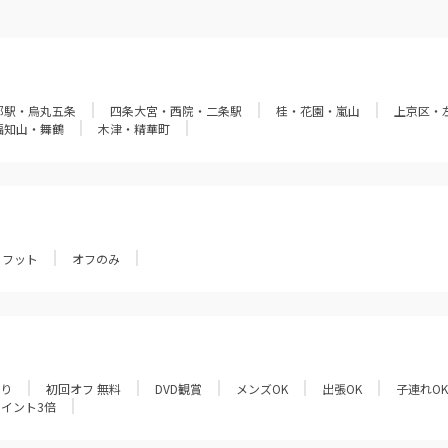
都駅・烏丸五条
四条大宮・西院・二条駅
桂・花園・嵐山
上京区・
福知山・舞鶴
木津・精華町
フット
オフのみ
あり
初回オフ 無料
DVD観賞
メンズOK
出張OK
子連れOK
ポイント3倍