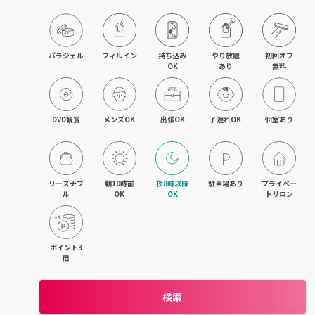
木津・精華町
パラジェル
フィルイン
持ち込み

やり放題

初回オフ

OK
あり
無料
DVD観賞
メンズOK
出張OK
子連れOK
個室あり
リーズナブ
朝10時前
夜8時以降
駐車場あり
プライベー
ル
OK
OK
トサロン
ポイント3
倍
検索