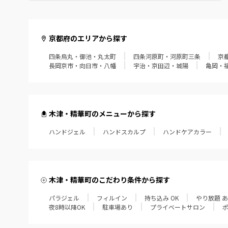
京都府のエリアから探す
四条烏丸・御池・丸太町
四条河原町・河原町三条
京
長岡京市・向日市・八幡
宇治・京田辺・城陽
亀岡・
木津・精華町のメニューから探す
ハンドジェル
ハンドスカルプ
ハンドケアカラー
木津・精華町のこだわり条件から探す
パラジェル
フィルイン
持ち込み OK
やり放題 
夜8時以降OK
駐車場あり
プライベートサロン