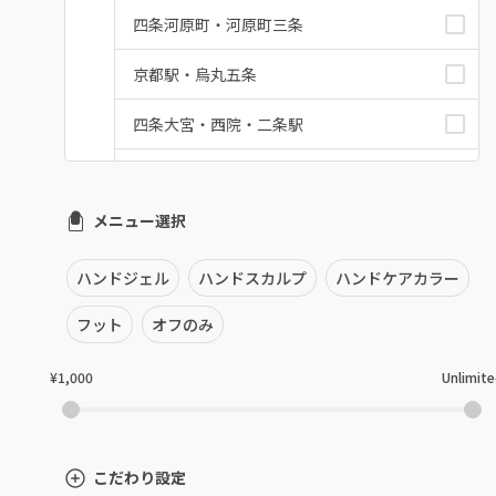
四条河原町・河原町三条
京都駅・烏丸五条
四条大宮・西院・二条駅
桂・花園・嵐山
メニュー選択
上京区・左京区・北区
山科・東山
ハンドジェル
ハンドスカルプ
ハンドケアカラー
南区・伏見
フット
オフのみ
長岡京市・向日市・八幡
¥1,000
Unlimit
宇治・京田辺・城陽
亀岡・福知山・舞鶴
こだわり設定