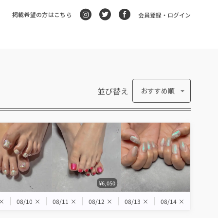
掲載希望の方はこちら
会員登録・ログイン
並び替え
おすすめ順
¥6,050
×
08/10
×
08/11
×
08/12
×
08/13
×
08/14
×