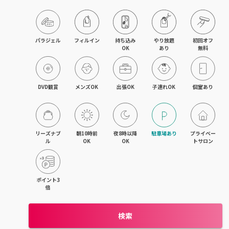
木津・精華町
パラジェル
フィルイン
持ち込み

やり放題

初回オフ

OK
あり
無料
DVD観賞
メンズOK
出張OK
子連れOK
個室あり
リーズナブ
朝10時前
夜8時以降
駐車場あり
プライベー
ル
OK
OK
トサロン
ポイント3
倍
検索