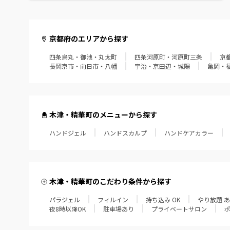
京都府のエリアから探す
四条烏丸・御池・丸太町
四条河原町・河原町三条
京
長岡京市・向日市・八幡
宇治・京田辺・城陽
亀岡・
木津・精華町のメニューから探す
ハンドジェル
ハンドスカルプ
ハンドケアカラー
木津・精華町のこだわり条件から探す
パラジェル
フィルイン
持ち込み OK
やり放題 
夜8時以降OK
駐車場あり
プライベートサロン