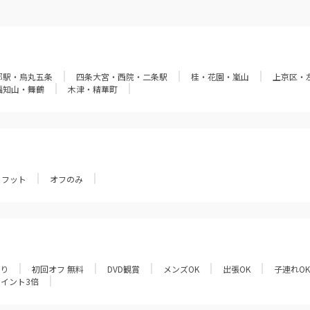
都駅・烏丸五条
四条大宮・西院・二条駅
桂・花園・嵐山
上京区・
福知山・舞鶴
木津・精華町
フット
オフのみ
あり
初回オフ 無料
DVD観賞
メンズOK
出張OK
子連れOK
ポイント3倍