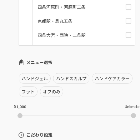
四条河原町・河原町三条
京都駅・烏丸五条
四条大宮・西院・二条駅
桂・花園・嵐山
メニュー選択
上京区・左京区・北区
山科・東山
ハンドジェル
ハンドスカルプ
ハンドケアカラー
南区・伏見
フット
オフのみ
長岡京市・向日市・八幡
¥1,000
Unlimit
宇治・京田辺・城陽
亀岡・福知山・舞鶴
こだわり設定