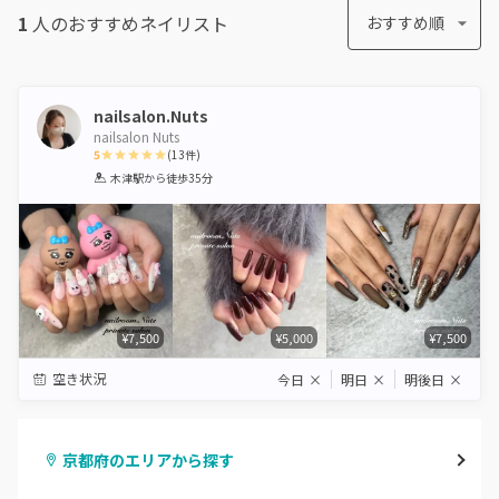
1
人のおすすめ
ネイリスト
おすすめ順
nailsalon.Nuts
nailsalon Nuts
5
(
13
件)
1
2
3
4
5
木津駅
から徒歩35分
Star
Stars
Stars
Stars
Stars
¥7,500
¥5,000
¥7,500
空き状況
今日
×
明日
×
明後日
×
京都府のエリアから探す