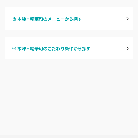
四条烏丸・御池・丸太町
木津・精華町のメニューから探す
四条河原町・河原町三条
ハンドジェル
京都駅・烏丸五条
木津・精華町のこだわり条件から探す
ハンドスカルプ
パラジェル
四条大宮・西院・二条駅
ハンドケアカラー
フィルイン
桂・花園・嵐山
フット
持ち込み OK
上京区・左京区・北区
オフのみ
やり放題 あり
山科・東山