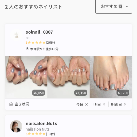
2
人のおすすめ
ネイリスト
おすすめ順
solnail_0307
sol.
5
(
26
件)
1
2
3
4
5
木津駅
から徒歩15分
Star
Stars
Stars
Stars
Stars
¥6,050
¥7,150
¥8,250
空き状況
今日
×
明日
×
明後日
×
nailsalon.Nuts
nailsalon Nuts
5
(
13
件)