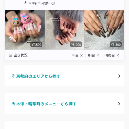
1
2
3
4
5
木津駅
から徒歩35分
Star
Stars
Stars
Stars
Stars
¥7,500
¥5,000
¥7,500
空き状況
今日
×
明日
×
明後日
×
京都府のエリアから探す
四条烏丸・御池・丸太町
木津・精華町のメニューから探す
四条河原町・河原町三条
ハンドジェル
京都駅・烏丸五条