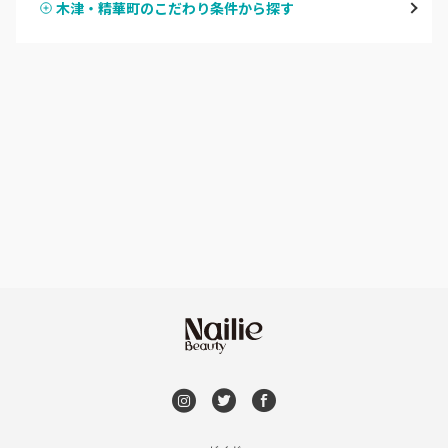
木津・精華町のこだわり条件から探す
ハンドスカルプ
パラジェル
四条大宮・西院・二条駅
ハンドケアカラー
フィルイン
桂・花園・嵐山
フット
持ち込み OK
上京区・左京区・北区
オフのみ
やり放題 あり
山科・東山
初回オフ 無料
南区・伏見
DVD観賞
長岡京市・向日市・八幡
メンズOK