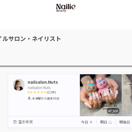
イルサロン・ネイリスト
nailsalon.Nuts
nailsalon Nuts
5
(
13
件)
1
2
3
4
5
木津駅
から徒歩35分
Star
Stars
Stars
Stars
Stars
¥7,500
空き状況
今日
×
明日
△
明後日