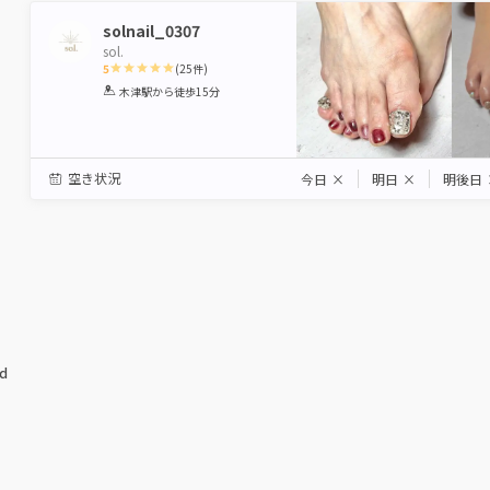
solnail_0307
sol.
5
(
25
件)
1
2
3
4
5
木津駅
から徒歩15分
Star
Stars
Stars
Stars
Stars
空き状況
今日
×
明日
×
明後日
ed