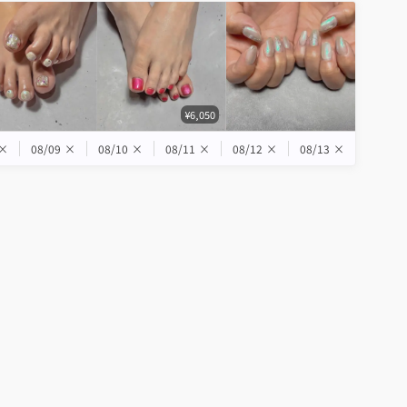
¥6,050
×
08/09
×
08/10
×
08/11
×
08/12
×
08/13
×