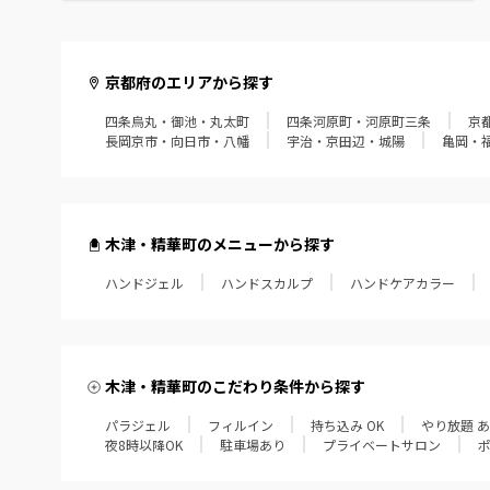
京都府のエリアから探す
四条烏丸・御池・丸太町
四条河原町・河原町三条
京
長岡京市・向日市・八幡
宇治・京田辺・城陽
亀岡・
木津・精華町のメニューから探す
ハンドジェル
ハンドスカルプ
ハンドケアカラー
木津・精華町のこだわり条件から探す
パラジェル
フィルイン
持ち込み OK
やり放題 
夜8時以降OK
駐車場あり
プライベートサロン