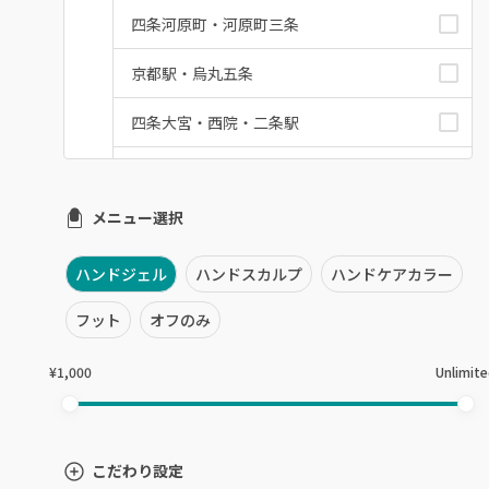
四条河原町・河原町三条
京都駅・烏丸五条
四条大宮・西院・二条駅
桂・花園・嵐山
メニュー選択
上京区・左京区・北区
山科・東山
ハンドジェル
ハンドスカルプ
ハンドケアカラー
南区・伏見
フット
オフのみ
長岡京市・向日市・八幡
¥1,000
Unlimit
宇治・京田辺・城陽
亀岡・福知山・舞鶴
こだわり設定