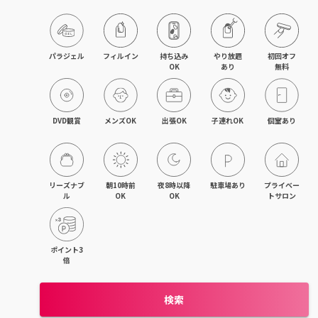
木津・精華町
パラジェル
フィルイン
持ち込み

やり放題

初回オフ

OK
あり
無料
DVD観賞
メンズOK
出張OK
子連れOK
個室あり
リーズナブ
朝10時前
夜8時以降
駐車場あり
プライベー
ル
OK
OK
トサロン
ポイント3
倍
検索