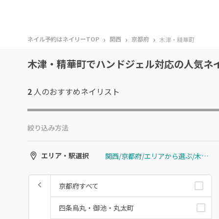
›
›
›
ネイル予約はネイリーTOP
関西
京都府
木津・精華町
木津・精華町でハンドジェル対応の人気ネ
2
人のおすすめ
ネイリスト
絞り込み方法
関西/京都府/エリアから選ぶ/木津・精華町
エリア・駅選択
京都府すべて
四条烏丸・御池・丸太町