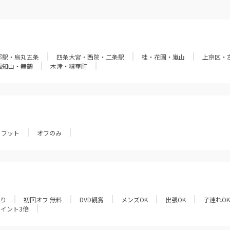
都駅・烏丸五条
四条大宮・西院・二条駅
桂・花園・嵐山
上京区・
福知山・舞鶴
木津・精華町
フット
オフのみ
あり
初回オフ 無料
DVD観賞
メンズOK
出張OK
子連れOK
ポイント3倍