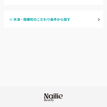
ハンドジェル
京都駅・烏丸五条
木津・精華町のこだわり条件から探す
ハンドスカルプ
パラジェル
四条大宮・西院・二条駅
ハンドケアカラー
フィルイン
桂・花園・嵐山
フット
持ち込み OK
上京区・左京区・北区
オフのみ
やり放題 あり
山科・東山
初回オフ 無料
南区・伏見