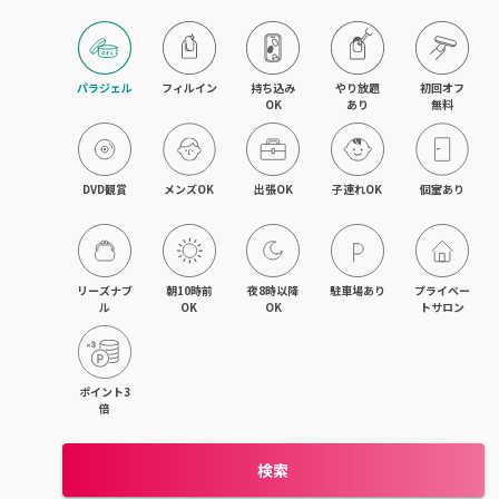
木津・精華町
パラジェル
フィルイン
持ち込み

やり放題

初回オフ

OK
あり
無料
DVD観賞
メンズOK
出張OK
子連れOK
個室あり
リーズナブ
朝10時前
夜8時以降
駐車場あり
プライベー
ル
OK
OK
トサロン
ポイント3
倍
検索