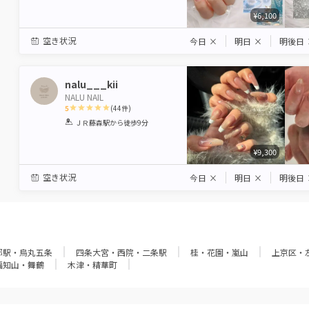
¥6,100
空き状況
今日
×
明日
×
明後日
nalu___kii
NALU NAIL
5
(
44
件)
1
2
3
4
5
ＪＲ藤森駅
から徒歩9分
Star
Stars
Stars
Stars
Stars
¥9,300
空き状況
今日
×
明日
×
明後日
都駅・烏丸五条
四条大宮・西院・二条駅
桂・花園・嵐山
上京区・
福知山・舞鶴
木津・精華町