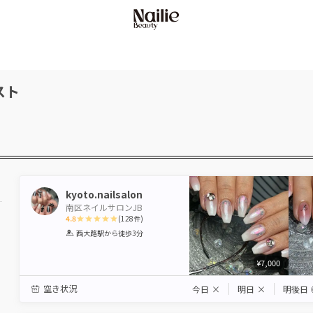
スト
kyoto.nailsalon
南区ネイルサロンJB
4.8
(
128
件)
1
2
3
4
5
西大路駅
から徒歩3分
Star
Stars
Stars
Stars
Stars
¥7,000
空き状況
今日
×
明日
×
明後日