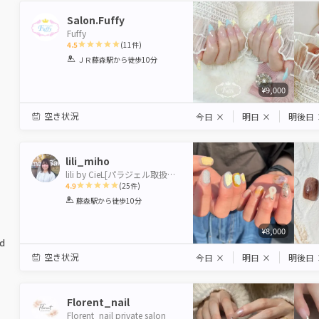
Salon.Fuffy
Fuffy
4.5
(
11
件)
1
2
3
4
5
ＪＲ藤森駅
から徒歩10分
Star
Stars
Stars
Stars
Stars
¥9,000
空き状況
今日
×
明日
×
明後日
lili_miho
lili by CieL[パラジェル取扱い店]
4.9
(
25
件)
1
2
3
4
5
藤森駅
から徒歩10分
Star
Stars
Stars
Stars
Stars
¥8,000
ed
空き状況
今日
×
明日
×
明後日
Florent_nail
Florent_nail private salon