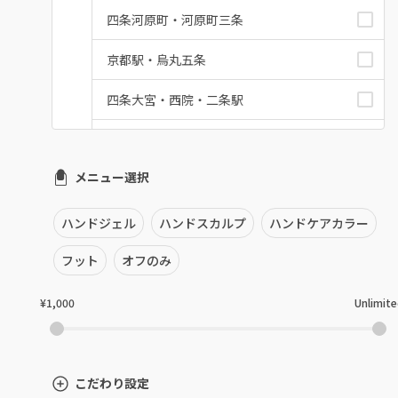
四条河原町・河原町三条
京都駅・烏丸五条
四条大宮・西院・二条駅
桂・花園・嵐山
メニュー選択
上京区・左京区・北区
山科・東山
ハンドジェル
ハンドスカルプ
ハンドケアカラー
南区・伏見
フット
オフのみ
長岡京市・向日市・八幡
¥1,000
Unlimit
宇治・京田辺・城陽
亀岡・福知山・舞鶴
こだわり設定