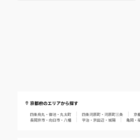
京都府のエリアから探す
四条烏丸・御池・丸太町
四条河原町・河原町三条
京
長岡京市・向日市・八幡
宇治・京田辺・城陽
亀岡・