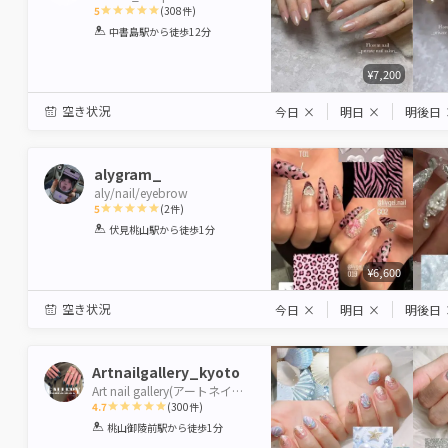
5
(
308
件)
1
2
3
4
5
中書島駅
から徒歩12分
Star
Stars
Stars
Stars
Stars
¥7,200
空き状況
今日
×
明日
×
明後日
alygram_
aly/nail/eyebrow
5
(
2
件)
1
2
3
4
5
伏見桃山駅
から徒歩1分
Star
Stars
Stars
Stars
Stars
¥6,600
空き状況
今日
×
明日
×
明後日
Artnailgallery_kyoto
Art nail gallery(アートネイルギャラリー)
4.7
(
300
件)
1
2
3
4
5
桃山御陵前駅
から徒歩1分
Star
Stars
Stars
Stars
Stars