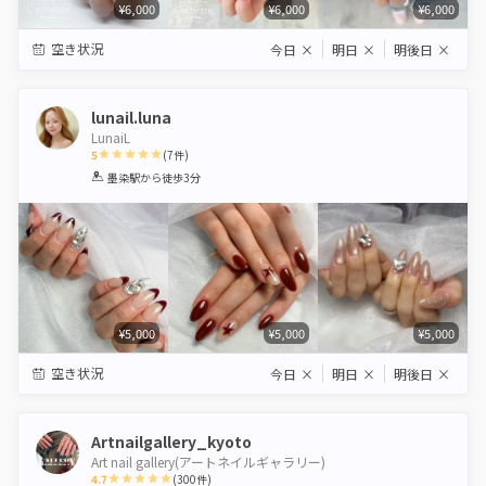
¥6,000
¥6,000
¥6,000
空き状況
今日
×
明日
×
明後日
×
lunail.luna
LunaiL
5
(
7
件)
1
2
3
4
5
墨染駅
から徒歩3分
Star
Stars
Stars
Stars
Stars
¥5,000
¥5,000
¥5,000
空き状況
今日
×
明日
×
明後日
×
Artnailgallery_kyoto
Art nail gallery(アートネイルギャラリー)
4.7
(
300
件)