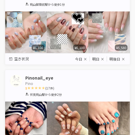
1
2
3
4
5
桃山御陵前駅
から徒歩1分
Star
Stars
Stars
Stars
Stars
¥6,100
¥6,100
¥5,580
空き状況
今日
×
明日
×
明後日
×
Pinonail_eye
Pino
5
(
17
件)
1
2
3
4
5
伏見桃山駅
から徒歩2分
Star
Stars
Stars
Stars
Stars