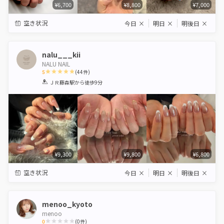
¥6,700
¥8,800
¥7,000
空き状況
今日
×
明日
×
明後日
×
nalu___kii
NALU NAIL
5
(
44
件)
1
2
3
4
5
ＪＲ藤森駅
から徒歩9分
Star
Stars
Stars
Stars
Stars
¥9,300
¥9,800
¥6,800
空き状況
今日
×
明日
×
明後日
×
menoo_kyoto
menoo
0
(
0
件)