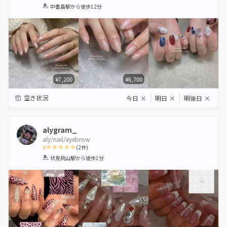
1
2
3
4
5
中書島駅
から徒歩12分
Star
Stars
Stars
Stars
Stars
¥7,200
¥6,700
空き状況
今日
×
明日
×
明後日
×
alygram_
aly/nail/eyebrow
5
(
2
件)
1
2
3
4
5
伏見桃山駅
から徒歩1分
Star
Stars
Stars
Stars
Stars