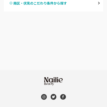
南区・伏見のこだわり条件から探す
ハンドスカルプ
パラジェル
四条大宮・西院・二条駅
ハンドケアカラー
フィルイン
桂・花園・嵐山
フット
持ち込み OK
上京区・左京区・北区
オフのみ
やり放題 あり
山科・東山
初回オフ 無料
南区・伏見
DVD観賞
長岡京市・向日市・八幡