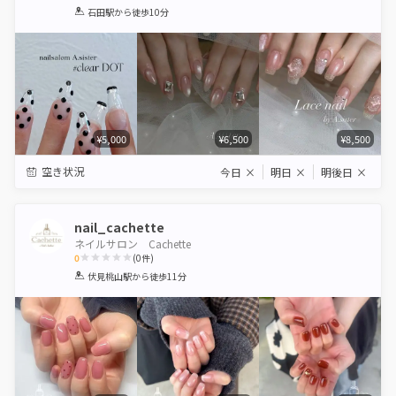
1
2
3
4
5
石田駅
から徒歩10分
Star
Stars
Stars
Stars
Stars
¥5,000
¥6,500
¥8,500
空き状況
今日
×
明日
×
明後日
×
nail_cachette
ネイルサロン Cachette
0
(
0
件)
1
2
3
4
5
伏見桃山駅
から徒歩11分
Star
Stars
Stars
Stars
Stars