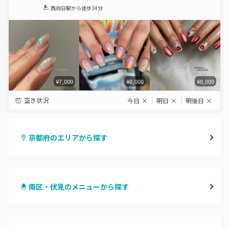
1
2
3
4
5
西向日駅
から徒歩34分
Star
Stars
Stars
Stars
Stars
¥7,000
¥8,000
¥8,000
空き状況
今日
×
明日
×
明後日
×
京都府のエリアから探す
四条烏丸・御池・丸太町
南区・伏見のメニューから探す
四条河原町・河原町三条
ハンドジェル
京都駅・烏丸五条