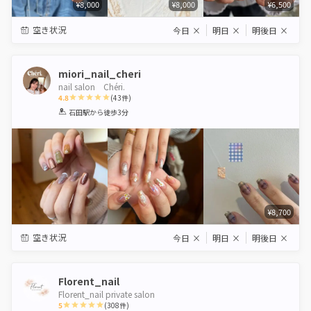
¥8,000
¥8,000
¥6,500
空き状況
今日
×
明日
×
明後日
×
miori_nail_cheri
nail salon Chéri.
4.8
(
43
件)
1
2
3
4
5
石田駅
から徒歩3分
Star
Stars
Stars
Stars
Stars
¥8,700
空き状況
今日
×
明日
×
明後日
×
Florent_nail
Florent_nail private salon
5
(
308
件)