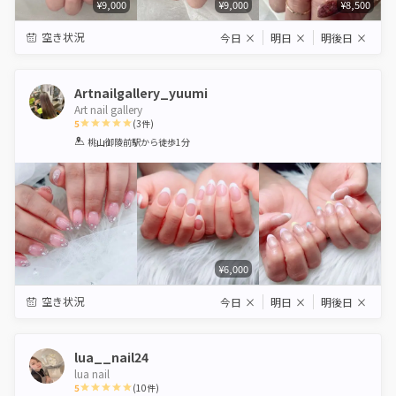
¥9,000
¥9,000
¥8,500
空き状況
今日
×
明日
×
明後日
×
Artnailgallery_yuumi
Art nail gallery
5
(
3
件)
1
2
3
4
5
桃山御陵前駅
から徒歩1分
Star
Stars
Stars
Stars
Stars
¥6,000
空き状況
今日
×
明日
×
明後日
×
lua__nail24
lua nail
5
(
10
件)