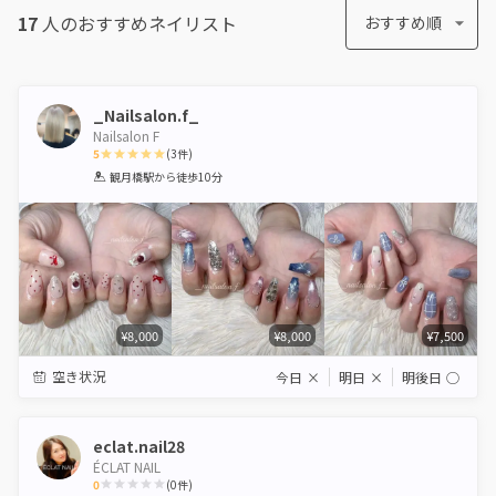
17
人のおすすめ
ネイリスト
おすすめ順
_Nailsalon.f_
Nailsalon F
5
(
3
件)
1
2
3
4
5
観月橋駅
から徒歩10分
Star
Stars
Stars
Stars
Stars
¥8,000
¥8,000
¥7,500
空き状況
今日
×
明日
×
明後日
◯
eclat.nail28
ÉCLAT NAIL
0
(
0
件)