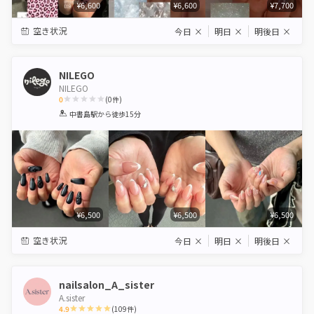
¥6,600
¥6,600
¥7,700
空き状況
今日
×
明日
×
明後日
×
NILEGO
NILEGO
0
(
0
件)
1
2
3
4
5
中書島駅
から徒歩15分
Star
Stars
Stars
Stars
Stars
¥6,500
¥6,500
¥6,500
空き状況
今日
×
明日
×
明後日
×
nailsalon_A_sister
A.sister
4.9
(
109
件)