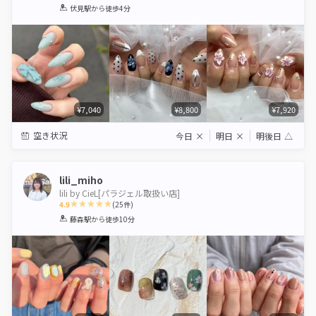
1
2
3
4
5
伏見駅
から徒歩4分
Star
Stars
Stars
Stars
Stars
¥7,040
¥8,800
¥7,920
空き状況
今日
×
明日
×
明後日
△
lili_miho
lili by CieL[パラジェル取扱い店]
4.9
(
25
件)
1
2
3
4
5
藤森駅
から徒歩10分
Star
Stars
Stars
Stars
Stars