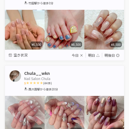
1
2
3
4
5
竹田駅
から徒歩3分
Star
Stars
Stars
Stars
Stars
¥6,500
¥8,500
¥8,500
空き状況
今日
×
明日
△
明後日
◎
Chula__wkn
Nail Salon Chula
5
(
44
件)
1
2
3
4
5
西大路駅
から徒歩20分
Star
Stars
Stars
Stars
Stars