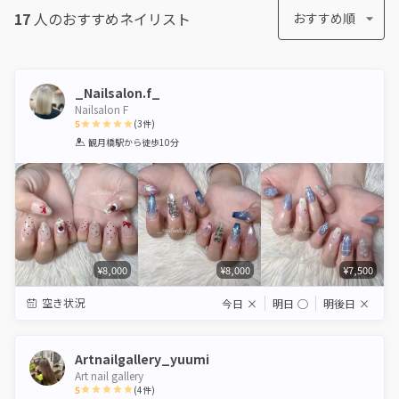
17
人のおすすめ
ネイリスト
おすすめ順
_Nailsalon.f_
Nailsalon F
5
(
3
件)
1
2
3
4
5
観月橋駅
から徒歩10分
Star
Stars
Stars
Stars
Stars
¥8,000
¥8,000
¥7,500
空き状況
今日
×
明日
◯
明後日
×
Artnailgallery_yuumi
Art nail gallery
5
(
4
件)