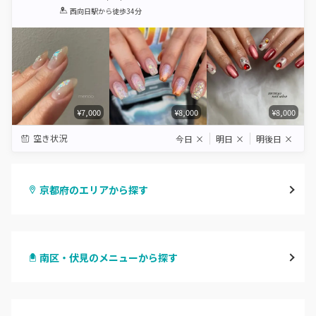
1
2
3
4
5
西向日駅
から徒歩34分
Star
Stars
Stars
Stars
Stars
¥7,000
¥8,000
¥8,000
空き状況
今日
×
明日
×
明後日
×
京都府のエリアから探す
四条烏丸・御池・丸太町
南区・伏見のメニューから探す
四条河原町・河原町三条
ハンドジェル
京都駅・烏丸五条