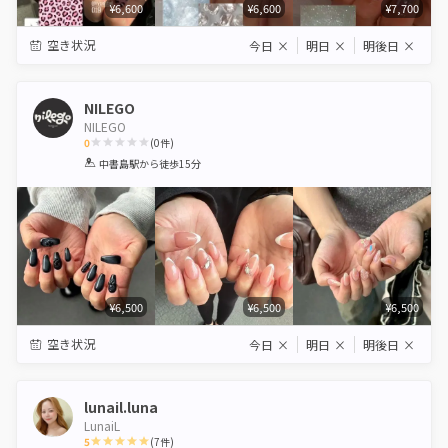
¥6,600
¥6,600
¥7,700
空き状況
今日
×
明日
×
明後日
×
NILEGO
NILEGO
0
(
0
件)
1
2
3
4
5
中書島駅
から徒歩15分
Star
Stars
Stars
Stars
Stars
¥6,500
¥6,500
¥6,500
空き状況
今日
×
明日
×
明後日
×
lunail.luna
LunaiL
5
(
7
件)