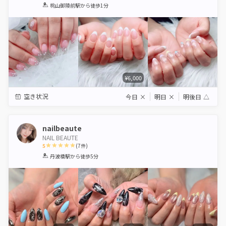
1
2
3
4
5
桃山御陵前駅
から徒歩1分
Star
Stars
Stars
Stars
Stars
¥6,000
空き状況
今日
×
明日
×
明後日
△
nailbeaute
NAIL BEAUTE
5
(
7
件)
1
2
3
4
5
丹波橋駅
から徒歩5分
Star
Stars
Stars
Stars
Stars