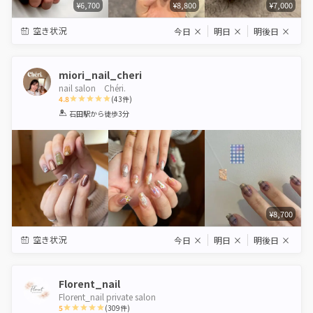
¥6,700
¥8,800
¥7,000
空き状況
今日
×
明日
×
明後日
×
miori_nail_cheri
nail salon Chéri.
4.8
(
43
件)
1
2
3
4
5
石田駅
から徒歩3分
Star
Stars
Stars
Stars
Stars
¥8,700
空き状況
今日
×
明日
×
明後日
×
Florent_nail
Florent_nail private salon
5
(
309
件)