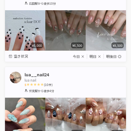
1
2
3
4
5
石田駅
から徒歩10分
Star
Stars
Stars
Stars
Stars
¥5,000
¥6,500
¥8,500
空き状況
今日
×
明日
×
明後日
◎
lua__nail24
lua nail
5
(
10
件)
1
2
3
4
5
伏見駅
から徒歩4分
Star
Stars
Stars
Stars
Stars