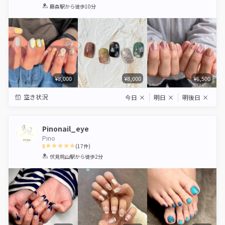
1
2
3
4
5
藤森駅
から徒歩10分
Star
Stars
Stars
Stars
Stars
¥8,000
¥8,000
¥6,500
空き状況
今日
×
明日
×
明後日
×
Pinonail_eye
Pino
5
(
17
件)
1
2
3
4
5
伏見桃山駅
から徒歩2分
Star
Stars
Stars
Stars
Stars