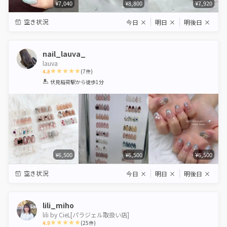
¥7,040
¥8,800
¥7,920
空き状況
今日
×
明日
×
明後日
×
nail_lauva_
lauva
4.8
(
7
件)
1
2
3
4
5
伏見稲荷駅
から徒歩1分
Star
Stars
Stars
Stars
Stars
¥6,500
¥6,500
¥6,500
空き状況
今日
×
明日
×
明後日
×
lili_miho
lili by CieL[パラジェル取扱い店]
4.9
(
25
件)