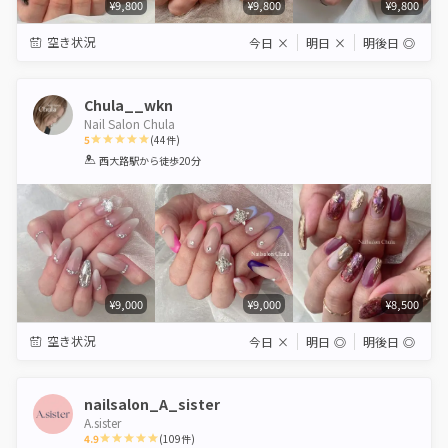
¥9,800
¥9,800
¥9,800
空き状況
今日
×
明日
×
明後日
◎
Chula__wkn
Nail Salon Chula
5
(
44
件)
1
2
3
4
5
西大路駅
から徒歩20分
Star
Stars
Stars
Stars
Stars
¥9,000
¥9,000
¥8,500
空き状況
今日
×
明日
◎
明後日
◎
nailsalon_A_sister
A.sister
4.9
(
109
件)