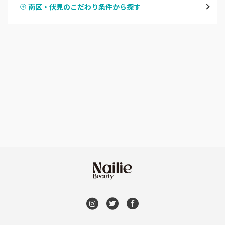
南区・伏見のこだわり条件から探す
ハンドスカルプ
パラジェル
四条大宮・西院・二条駅
ハンドケアカラー
フィルイン
桂・花園・嵐山
フット
持ち込み OK
上京区・左京区・北区
オフのみ
やり放題 あり
山科・東山
初回オフ 無料
南区・伏見
DVD観賞
長岡京市・向日市・八幡