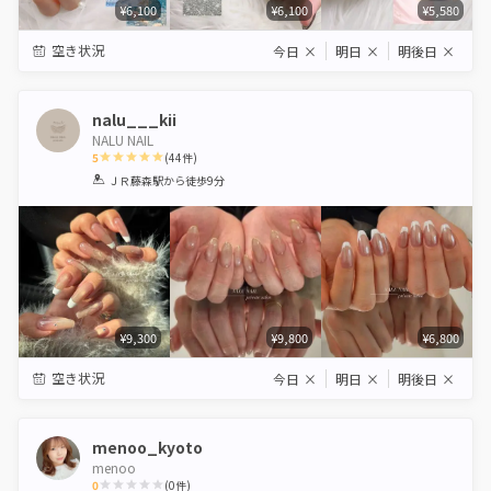
¥6,100
¥6,100
¥5,580
空き状況
今日
×
明日
×
明後日
×
nalu___kii
NALU NAIL
5
(
44
件)
1
2
3
4
5
ＪＲ藤森駅
から徒歩9分
Star
Stars
Stars
Stars
Stars
¥9,300
¥9,800
¥6,800
空き状況
今日
×
明日
×
明後日
×
menoo_kyoto
menoo
0
(
0
件)