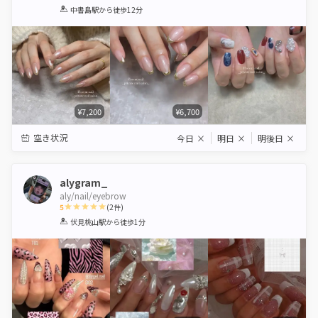
1
2
3
4
5
中書島駅
から徒歩12分
Star
Stars
Stars
Stars
Stars
¥7,200
¥6,700
空き状況
今日
×
明日
×
明後日
×
alygram_
aly/nail/eyebrow
5
(
2
件)
1
2
3
4
5
伏見桃山駅
から徒歩1分
Star
Stars
Stars
Stars
Stars