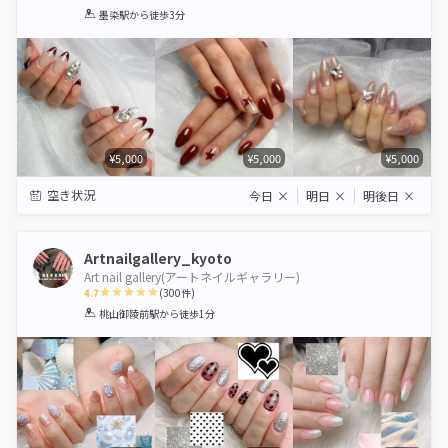
1
2
3
4
5
墨染駅
から徒歩3分
Star
Stars
Stars
Stars
Stars
¥5,000
¥5,000
¥5,000
空き状況
今日
×
明日
×
明後日
×
Artnailgallery_kyoto
Art nail gallery(アートネイルギャラリー)
4.7
(
300
件)
1
2
3
4
5
桃山御陵前駅
から徒歩1分
Star
Stars
Stars
Stars
Stars